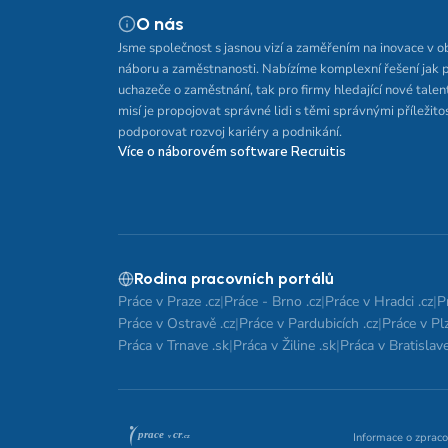
O nás
Jsme společnost s jasnou vizí a zaměřením na inovace v o
náboru a zaměstnanosti. Nabízíme komplexní řešení jak 
uchazeče o zaměstnání, tak pro firmy hledající nové talen
misí je propojovat správné lidi s těmi správnými příležito
podporovat rozvoj kariéry a podnikání.
Více o náborovém software Recruitis
Rodina pracovních portálů
Práce v Praze .cz
|
Práce - Brno .cz
|
Práce v Hradci .cz
|
P
Práce v Ostravě .cz
|
Práce v Pardubicích .cz
|
Práce v Plz
Práca v Trnave .sk
|
Práca v Žiline .sk
|
Práca v Bratislave
Informace o zpraco