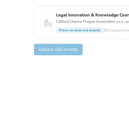
Legal Innovation & Knowledge Coord
Clifford Chance Prague Association s.r.o., 
Práce na zkrácený úvazek
O tuto pozici j
Zobrazit další inzeráty