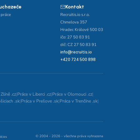
 uchazeče
Kontakt
 práce
Recruitis.io s.r.o.
Chmelova 357
Hradec Králové 500 03
ičo: 27 50 83 91
dič: CZ 27 50 83 91
info@recruitis.io
+420 724 500 898
Zlíně .cz
|
Práce v Liberci .cz
|
Práce v Olomouci .cz
|
šiciach .sk
|
Práca v Prešove .sk
|
Práca v Trenčíne .sk
|
© 2004 - 2026 - všechna práva vyhrazena
okies