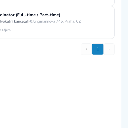
inator (Full-time / Part-time)
advokátní kancelář
|
Jungmannova 745, Praha, CZ
e zájem!
‹
1
›