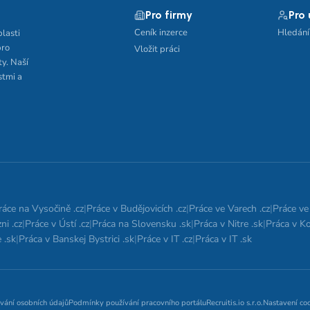
Pro firmy
Pro
Ceník inzerce
Hledání
blasti
pro
Vložit práci
ty. Naší
stmi a
ráce na Vysočině .cz
|
Práce v Budějovicích .cz
|
Práce ve Varech .cz
|
Práce ve 
ni .cz
|
Práce v Ústí .cz
|
Práca na Slovensku .sk
|
Práca v Nitre .sk
|
Práca v Ko
 .sk
|
Práca v Banskej Bystrici .sk
|
Práce v IT .cz
|
Práca v IT .sk
vání osobních údajů
Podmínky používání pracovního portálu
Recruitis.io s.r.o.
Nastavení co