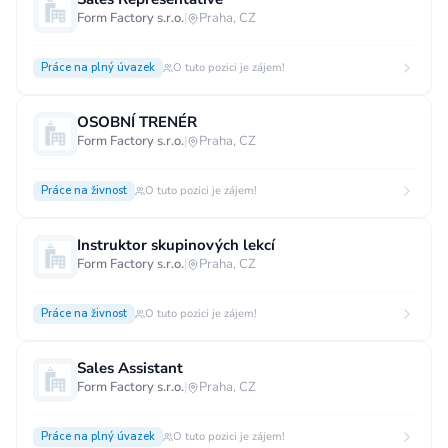
Form Factory s.r.o.
|
Praha, CZ
Vzdělání
Vzdělání není podstatné
Základní
Práce na plný úvazek
O tuto pozici je zájem!
Odborné vyučení bez maturity
OSOBNÍ TRENÉR
Středoškolské nebo odborné vyučení s maturitou
Form Factory s.r.o.
|
Praha, CZ
Vyšší odborné
Bakalářské
Práce na živnost
O tuto pozici je zájem!
Vysokoškolské / universitní
MBA, MBT, postgraduální studium
Instruktor skupinových lekcí
Form Factory s.r.o.
|
Praha, CZ
Práce na živnost
O tuto pozici je zájem!
Sales Assistant
Form Factory s.r.o.
|
Praha, CZ
Práce na plný úvazek
O tuto pozici je zájem!