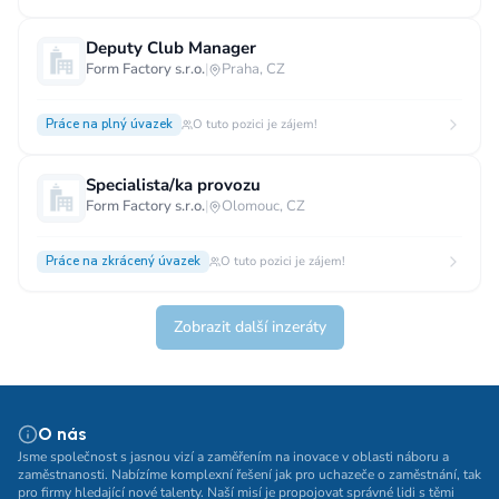
Deputy Club Manager
Form Factory s.r.o.
|
Praha, CZ
Práce na plný úvazek
O tuto pozici je zájem!
Specialista/ka provozu
Form Factory s.r.o.
|
Olomouc, CZ
Práce na zkrácený úvazek
O tuto pozici je zájem!
Zobrazit další inzeráty
O nás
Jsme společnost s jasnou vizí a zaměřením na inovace v oblasti náboru a
zaměstnanosti. Nabízíme komplexní řešení jak pro uchazeče o zaměstnání, tak
pro firmy hledající nové talenty. Naší misí je propojovat správné lidi s těmi