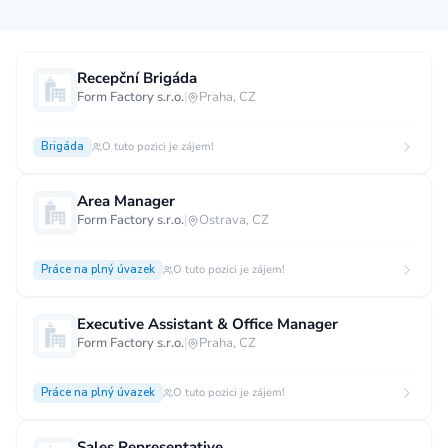
Měsíční plat
Recepční Brigáda
Form Factory s.r.o.
|
Praha, CZ
neuvedeno
0 až 30 000 CZK
30 000 CZK a více
Brigáda
O tuto pozici je zájem!
40 000 CZK a více
60 000 CZK a více
80 000 CZK a více
Area Manager
Form Factory s.r.o.
|
Ostrava, CZ
Ostatní mzdy
za hodinu
za manday
za rok
Práce na plný úvazek
O tuto pozici je zájem!
Typ úvazku
Executive Assistant & Office Manager
Form Factory s.r.o.
|
Praha, CZ
Práce na plný úvazek
Práce na zkrácený úvazek
Práce na živnost
Práce přes internet
Práce doma
Práce na plný úvazek
O tuto pozici je zájem!
Krátkodobá práce
Brigáda
Stáž / Trainee
Sales Representative