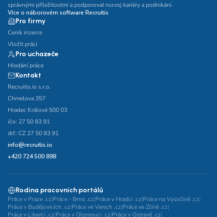
správnými příležitostmi a podporovat rozvoj kariéry a podnikání.
Více o náborovém software Recruitis
Pro firmy
Ceník inzerce
Vložit práci
Pro uchazeče
Hledání práce
Kontakt
Recruitis.io s.r.o.
Chmelova 357
Hradec Králové 500 03
ičo: 27 50 83 91
dič: CZ 27 50 83 91
info@recruitis.io
+420 724 500 898
Rodina pracovních portálů
Práce v Praze .cz
|
Práce - Brno .cz
|
Práce v Hradci .cz
|
Práce na Vysočině .cz
|
Práce v Budějovicích .cz
|
Práce ve Varech .cz
|
Práce ve Zlíně .cz
|
Práce v Liberci .cz
|
Práce v Olomouci .cz
|
Práce v Ostravě .cz
|