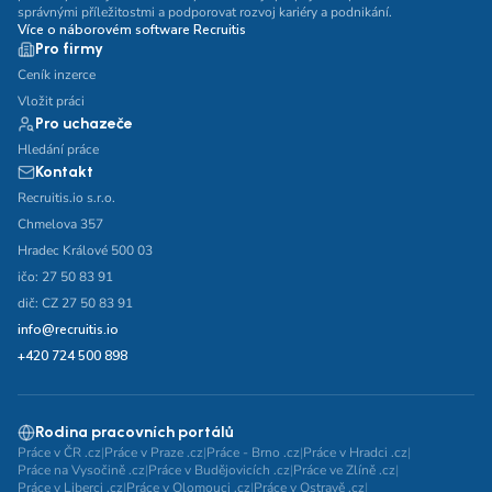
správnými příležitostmi a podporovat rozvoj kariéry a podnikání.
Více o náborovém software Recruitis
Pro firmy
Ceník inzerce
Vložit práci
Pro uchazeče
Hledání práce
Kontakt
Recruitis.io s.r.o.
Chmelova 357
Hradec Králové 500 03
ičo: 27 50 83 91
dič: CZ 27 50 83 91
info@recruitis.io
+420 724 500 898
Rodina pracovních portálů
Práce v ČR .cz
|
Práce v Praze .cz
|
Práce - Brno .cz
|
Práce v Hradci .cz
|
Práce na Vysočině .cz
|
Práce v Budějovicích .cz
|
Práce ve Zlíně .cz
|
Práce v Liberci .cz
|
Práce v Olomouci .cz
|
Práce v Ostravě .cz
|