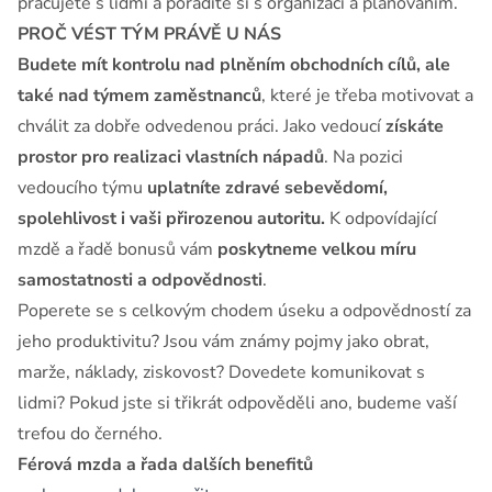
pracujete s lidmi a poradíte si s organizací a plánováním.
PROČ VÉST TÝM PRÁVĚ U NÁS
Budete mít kontrolu nad plněním obchodních cílů, ale
také nad týmem zaměstnanců
, které je třeba motivovat a
chválit za dobře odvedenou práci. Jako vedoucí
získáte
prostor pro realizaci vlastních nápadů
. Na pozici
vedoucího týmu
uplatníte zdravé sebevědomí,
spolehlivost i vaši přirozenou autoritu.
K odpovídající
mzdě a řadě bonusů vám
poskytneme velkou míru
samostatnosti a odpovědnosti
.
Poperete se s celkovým chodem úseku a odpovědností za
jeho produktivitu? Jsou vám známy pojmy jako obrat,
marže, náklady, ziskovost? Dovedete komunikovat s
lidmi? Pokud jste si třikrát odpověděli ano, budeme vaší
trefou do černého.
Férová mzda a řada dalších benefitů