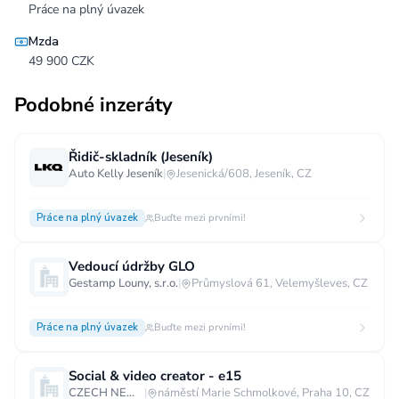
Práce na plný úvazek
Mzda
49 900 CZK
Podobné inzeráty
Řidič-skladník (Jeseník)
Auto Kelly Jeseník
|
Jesenická/608, Jeseník, CZ
Práce na plný úvazek
Buďte mezi prvními!
Vedoucí údržby GLO
Gestamp Louny, s.r.o.
|
Průmyslová 61, Velemyšleves, CZ
Práce na plný úvazek
Buďte mezi prvními!
Social & video creator - e15
CZECH NEWS CENTER a.s.
|
náměstí Marie Schmolkové, Praha 10, CZ