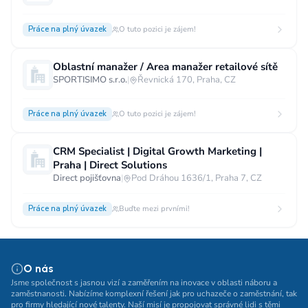
Práce na plný úvazek
O tuto pozici je zájem!
Oblastní manažer / Area manažer retailové sítě
SPORTISIMO s.r.o.
|
Řevnická 170, Praha, CZ
Práce na plný úvazek
O tuto pozici je zájem!
CRM Specialist | Digital Growth Marketing |
Praha | Direct Solutions
Direct pojišťovna
|
Pod Dráhou 1636/1, Praha 7, CZ
Práce na plný úvazek
Buďte mezi prvními!
O nás
Jsme společnost s jasnou vizí a zaměřením na inovace v oblasti náboru a
zaměstnanosti. Nabízíme komplexní řešení jak pro uchazeče o zaměstnání, tak
pro firmy hledající nové talenty. Naší misí je propojovat správné lidi s těmi