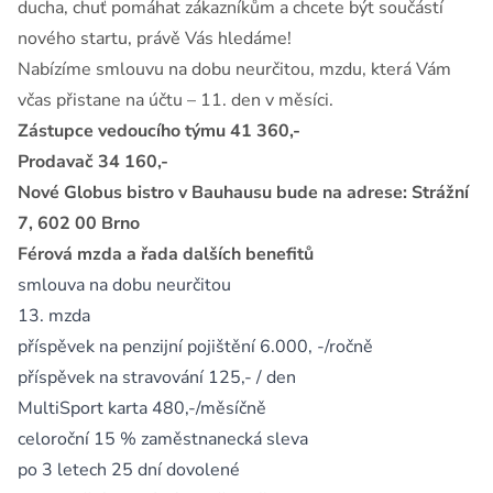
ducha, chuť pomáhat zákazníkům a chcete být součástí
nového startu, právě Vás hledáme!
Nabízíme smlouvu na dobu neurčitou, mzdu, která Vám
včas přistane na účtu – 11. den v měsíci.
Zástupce vedoucího týmu 41 360,-
Prodavač 34 160,-
Nové Globus bistro v Bauhausu bude na adrese: Strážní
7, 602 00 Brno
Férová mzda a řada dalších benefitů
smlouva na dobu neurčitou
13. mzda
příspěvek na penzijní pojištění 6.000, -/ročně
příspěvek na stravování 125,- / den
MultiSport karta 480,-/měsíčně
celoroční 15 % zaměstnanecká sleva
po 3 letech 25 dní dovolené