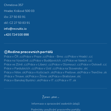
Chmelova 357
Hradec Králové 500 03
ičo: 27 50 83 91
dič: CZ 27 50 83 91
info@recruitis.io
+420 724 500 898
Rodina pracovních portálů
Práce v ČR .cz
|
Práce v Praze .cz
|
Práce - Brno .cz
|
Práce v Hradci .cz
|
Práce na Vysočině .cz
|
Práce v Budějovicích .cz
|
Práce ve Varech .cz
|
Práce ve Zlíně .cz
|
Práce v Liberci .cz
|
Práce v Olomouci .cz
|
Práce v Ostravě .cz
|
Práce v Pardubicích .cz
|
Práce v Ústí .cz
|
Práca na Slovensku .sk
|
Práca v Nitre .sk
|
Práca v Košiciach .sk
|
Práca v Prešove .sk
|
Práca v Trenčíne .sk
|
Práca v Trnave .sk
|
Práca v Žiline .sk
|
Práca v Bratislave .sk
|
Práca v Banskej Bystrici .sk
|
Práce v IT .cz
|
Práca v IT .sk
Informace o zpracování osobních údajů
Podmínky používání pracovního portálu