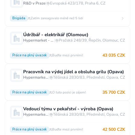
R&D v Praze
|
Evropská 423/178, Praha 6, CZ
Brigáda
Zatím zareagovalo méně než 5 lidí
Údržbář - elektrikář (Olomouc)
Hypermarket - Olomouc
|
Pražská 248/39, Řepčín, Olomouc, CZ
43 035 CZK
Práce na plný úvazek
Buďte mezi prvními!
Pracovník na výdej jídel a obsluha grilu (Opava)
Hypermarket - Opava
|
Těšínská 2830/83, Předměstí, Opava, CZ
35 700 CZK
Práce na plný úvazek
O tuto pozici je zájem!
Vedoucí týmu v pekařství - výroba (Opava)
Hypermarket - Opava
|
Těšínská 2830/83, Předměstí, Opava, CZ
42 500 CZK
Práce na plný úvazek
Buďte mezi prvními!