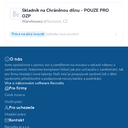
Skladník na Chráněnou dílnu - POUZE PRO
OZP
Warehouses
|
Syrovice, CZ
Práce na plný úvazek
Buďte mezi prvními!
O nás
Jsme společnost s jasnou vizí a zaměřením na inovace v oblasti náboru a
zaměstnanosti. Nabízíme komplexní řešení jak pro uchazeče o zaměstnání, tak
pro firmy hledající nové talenty. Naší misí je propojovat správné lidi s těmi
správnými příležitostmi a podporovat rozvoj kariéry a podnikání.
Více o náborovém software Recruitis
Pro firmy
Ceník inzerce
Vložit práci
Pro uchazeče
Hledání práce
Kontakt
Recruitis.io s.r.o.