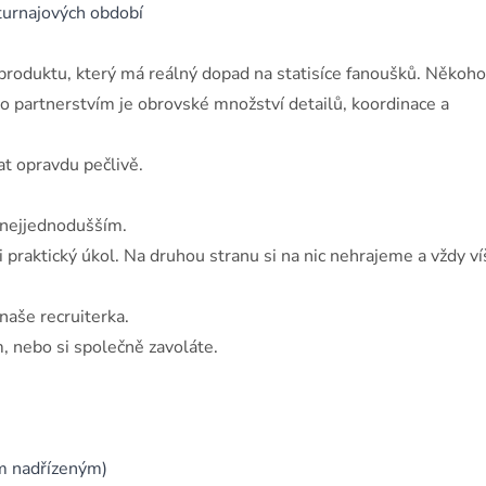
turnajových období
produktu, který má reálný dopad na statisíce fanoušků. Někoho
 partnerstvím je obrovské množství detailů, koordinace a
t opravdu pečlivě.
i nejjednodušším.
i praktický úkol. Na druhou stranu si na nic nehrajeme a vždy ví
 naše recruiterka.
, nebo si společně zavoláte.
m nadřízeným)