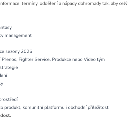
 informace, termíny, oddělení a nápady dohromady tak, aby celý
antasy
ity management
nace sezóny 2026
V Přenos, Fighter Service, Produkce nebo Video tým
strategie
dení
sy
prostředí
jako produkt, komunitní platformu i obchodní příležitost
 dost.