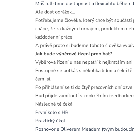
Máš full-time dostupnost a flexibilitu během 
Ale dost odrážek…
Potřebujeme člověka, který chce být součástí 
chápe, že za každým turnajem, produktem nebo
každodenní práce.
A právě proto si budeme tohoto člověka vybíra
Jak bude výběrové řízení probíhat?
Výběrová řízení u nás nepatří k nejkratším an
Postupně se potkáš s několika lidmi a čeká tě 
čem jsi.
Po přihlášení se ti do čtyř pracovních dní ozve
Buď přijde zamítnutí s konkrétním feedbackem
Následně tě čeká:
První kolo s HR
Praktický úkol
Rozhovor s Oliverem Meadem (tvým budoucí