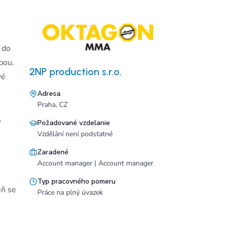
 do
pou.
2NP production s.r.o.
vé
Adresa
Praha, CZ
,
Požadované vzdelanie
Vzdělání není podstatné
Zaradené
Account manager | Account manager
Typ pracovného pomeru
eň se
Práce na plný úvazek