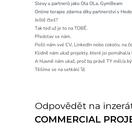
Slevy u partnerů jako Ola OLa, GymBeam
Online terapie zdarma díky partnerství s Hed
Ještě čteš?
Tak teď už je to na TOBĚ.
Představ se nám.
Pošli nám své CV, LinkedIn nebo cokoliv, na č
Klidně nám ukaž projekty, které jsi pomáhal/a
A hlavně nám ukaž, proč by právě TY měl/a bý
Těšíme se na setkání 🚀