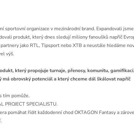
lní sportovní organizace v mezinárodní brand. Expandovali jsme
udovali produkt, který dnes sledují miliony fanoušků napříč Evro
 partnery jako RTL, Tipsport nebo XTB a neustále hledáme no
el výš.
odukt, který propojuje turnaje, přenosy, komunitu, gamifikaci
rý má obrovský potenciál a který chceme dál škálovat napříč
s tím pomůže.
 PROJECT SPECIALISTU.
dera pomáhat řídit každodenní chod OKTAGON Fantasy a zárov
.