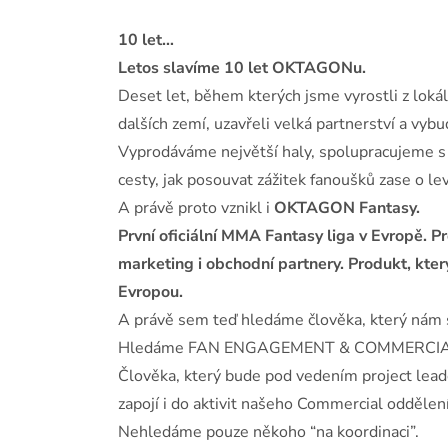
10 let…
Letos slavíme 10 let OKTAGONu.
Deset let, během kterých jsme vyrostli z loká
dalších zemí, uzavřeli velká partnerství a vyb
Vyprodáváme největší haly, spolupracujeme s
cesty, jak posouvat zážitek fanoušků zase o lev
A právě proto vznikl i
OKTAGON Fantasy.
První oficiální MMA Fantasy liga v Evropě. Pr
marketing i obchodní partnery. Produkt, kte
Evropou.
A právě sem teď hledáme člověka, který nám 
Hledáme FAN ENGAGEMENT & COMMERCIAL
Člověka, který bude pod vedením project lea
zapojí i do aktivit našeho Commercial oddělení
Nehledáme pouze někoho “na koordinaci”.