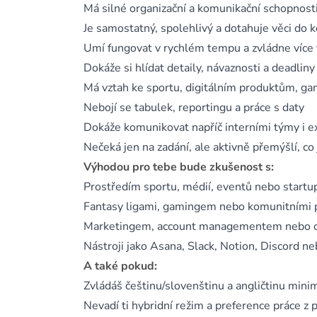
Má silné organizační a komunikační schopnost
Je samostatný, spolehlivý a dotahuje věci do 
Umí fungovat v rychlém tempu a zvládne více 
Dokáže si hlídat detaily, návaznosti a deadliny
Má vztah ke sportu, digitálním produktům, 
Nebojí se tabulek, reportingu a práce s daty
Dokáže komunikovat napříč interními týmy i e
Nečeká jen na zadání, ale aktivně přemýšlí, co
Výhodou pro tebe bude zkušenost s:
Prostředím sportu, médií, eventů nebo startu
Fantasy ligami, gamingem nebo komunitními 
Marketingem, account managementem nebo o
Nástroji jako Asana, Slack, Notion, Discord n
A také pokud:
Zvládáš češtinu/slovenštinu a angličtinu mini
Nevadí ti hybridní režim a preference práce z 