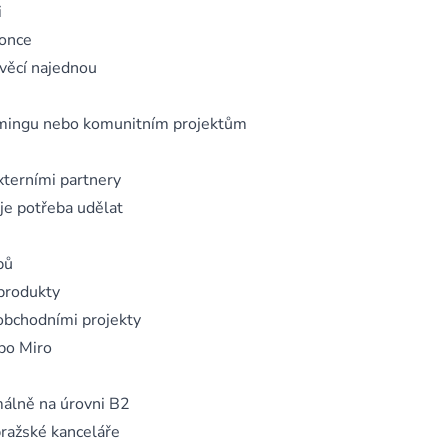
i
konce
věcí najednou
gamingu nebo komunitním projektům
xterními partnery
 je potřeba udělat
pů
produkty
bchodními projekty
ebo Miro
málně na úrovni B2
pražské kanceláře