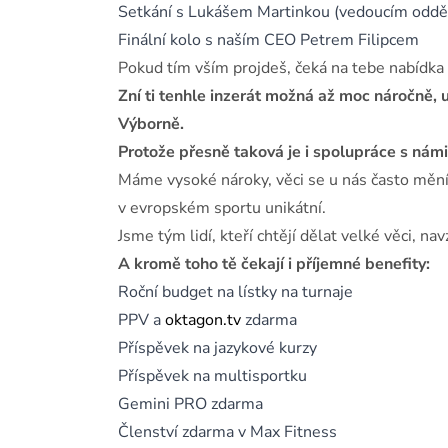
Setkání s Lukášem Martinkou (vedoucím oddě
Finální kolo s naším CEO Petrem Filipcem
Pokud tím vším projdeš, čeká na tebe nabídka 
Zní ti tenhle inzerát možná až moc náročně
Výborně.
Protože přesně taková je i spolupráce s námi
Máme vysoké nároky, věci se u nás často mění
v evropském sportu unikátní.
Jsme tým lidí, kteří chtějí dělat velké věci, n
A kromě toho tě čekají i příjemné benefity:
Roční budget na lístky na turnaje
PPV a
oktagon.tv
zdarma
Příspěvek na jazykové kurzy
Příspěvek na multisportku
Gemini PRO zdarma
Členství zdarma v Max Fitness