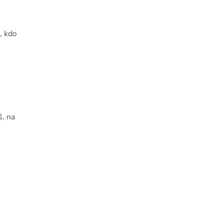
, kdo
š, na