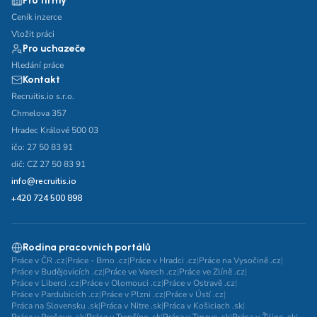
Pro firmy
Ceník inzerce
Vložit práci
Pro uchazeče
Hledání práce
Kontakt
Recruitis.io s.r.o.
Chmelova 357
Hradec Králové 500 03
ičo: 27 50 83 91
dič: CZ 27 50 83 91
info@recruitis.io
+420 724 500 898
Rodina pracovních portálů
Práce v ČR .cz
|
Práce - Brno .cz
|
Práce v Hradci .cz
|
Práce na Vysočině .cz
|
Práce v Budějovicích .cz
|
Práce ve Varech .cz
|
Práce ve Zlíně .cz
|
Práce v Liberci .cz
|
Práce v Olomouci .cz
|
Práce v Ostravě .cz
|
Práce v Pardubicích .cz
|
Práce v Plzni .cz
|
Práce v Ústí .cz
|
Práca na Slovensku .sk
|
Práca v Nitre .sk
|
Práca v Košiciach .sk
|