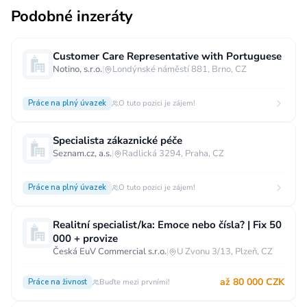
Podobné inzeráty
Customer Care Representative with Portuguese
Notino, s.r.o.
|
Londýnské náměstí 881, Brno, CZ
Práce na plný úvazek
O tuto pozici je zájem!
Specialista zákaznické péče
Seznam.cz, a.s.
|
Radlická 3294, Praha, CZ
Práce na plný úvazek
O tuto pozici je zájem!
Realitní specialist/ka: Emoce nebo čísla? | Fix 50
000 + provize
Česká EuV Commercial s.r.o.
|
U Zvonu 3/13, Plzeň, CZ
až 80 000 CZK
Práce na živnost
Buďte mezi prvními!