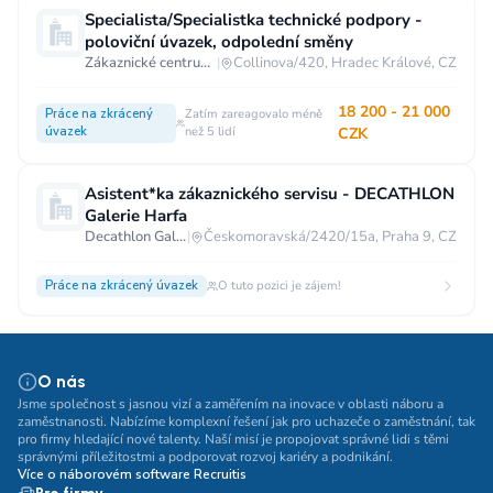
Specialista/Specialistka technické podpory -
poloviční úvazek, odpolední směny
Zákaznické centrum T-Mobile
|
Collinova/420, Hradec Králové, CZ
18 200 - 21 000
Práce na zkrácený
Zatím zareagovalo méně
úvazek
než 5 lidí
CZK
Asistent*ka zákaznického servisu - DECATHLON
Galerie Harfa
Decathlon Galerie Harfa
|
Českomoravská/2420/15a, Praha 9, CZ
Práce na zkrácený úvazek
O tuto pozici je zájem!
O nás
Jsme společnost s jasnou vizí a zaměřením na inovace v oblasti náboru a
zaměstnanosti. Nabízíme komplexní řešení jak pro uchazeče o zaměstnání, tak
pro firmy hledající nové talenty. Naší misí je propojovat správné lidi s těmi
správnými příležitostmi a podporovat rozvoj kariéry a podnikání.
Více o náborovém software Recruitis