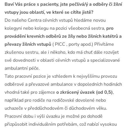
Baví Vás práce s pacienty, jste pečlivá/ý a odběry či žilní
vstupy jsou oblastí, ve které se cítíte jistě?
Do našeho Centra cévních vstupů hledáme novou
kolegyni nebo kolegu na pozici všeobecná sestra,
pro
provádění krevních odběrů ze žíly nebo žilních katétrů a
převazy žilních vstupů
( PICC , porty apod.) Přivítáme
zkušenou sestru, ale i někoho, kdo má chuť dále rozvíjet
své dovednosti v oblasti cévních vstupů a specializované
ambulantní péče.
Tato pracovní pozice je vzhledem k nejvyššímu provozu
odběrové a převazové ambulance v dopoledních hodinách
vhodná také pro zájemce
o zkrácený úvazek (od 0,5)
,
například pro rodiče na rodičovské dovolené nebo
uchazeče v předdůchodovém či důchodovém věku.
Pracovní dobu i výši úvazku je možné po dohodě
přizpůsobit individuálním potřebám, což nabízí vysokou