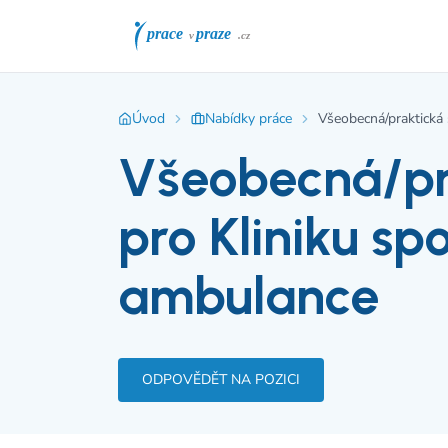
Úvod
Nabídky práce
Všeobecná/praktická 
Všeobecná/pra
pro Kliniku sp
ambulance
ODPOVĚDĚT NA POZICI