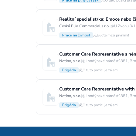
Práce na plný úvazek
O tuto pozici je zá
Realitní specialist/ka: Emoce nebo čí
Česká EuV Commercial s.r.o.
|
U Zvonu 3/1
Práce na živnost
Buďte mezi prvními!
Customer Care Representative s ně
Notino, s.r.o.
|
Londýnské náměstí 881, Brn
Brigáda
O tuto pozici je zájem!
Customer Care Representative with 
Notino, s.r.o.
|
Londýnské náměstí 881, Brn
Brigáda
O tuto pozici je zájem!