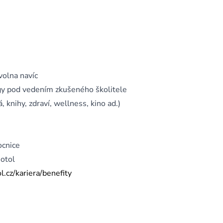
volna navíc
gy pod vedením zkušeného školitele
 knihy, zdraví, wellness, kino ad.)
ocnice
otol
.cz/kariera/benefity