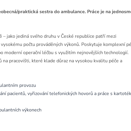
eobecná/praktická sestra do ambulance. Práce je na jednos
tě – jako jediná svého druhu v České republice patří mezi
 a vysokému počtu prováděných výkonů. Poskytuje komplexní pé
o moderní operační léčbu s využitím nejnovějších technologií.
na pracovišti, které klade důraz na vysokou kvalitu péče a
ulantním provozu
í pacientů, vyřizování telefonických hovorů a práce s kartoté
bulantních výkonech