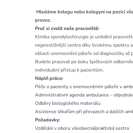
Hledáme kolegu nebo kolegyni na pozici vš
provoz.
Proč si zvolit naše pracoviště:
Klinika spondylochirurgie je unikátní pracoviš
nejprestižnější centra díky širokému spektru
oblasti onemocnění páteře od diagnostiky až p
Budete pracovat po boku špičkových odborníků 
individuální přístup k pacientům.
Náplň práce:
Péče o pacienty s onemocněním páteře v amb
Administrativní agenda ambulance – objednáván
Odběry biologického materiálu
Asistence lékařům při převazech a dalších am
Požadavky:
Vzdělání v oboru všeobecná/praktická sestra