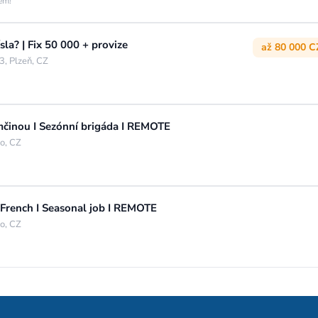
jem!
sla? | Fix 50 000 + provize
až 80 000 C
3, Plzeň, CZ
mčinou I Sezónní brigáda I REMOTE
o, CZ
French I Seasonal job I REMOTE
o, CZ