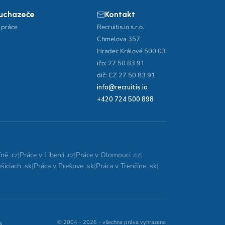
 uchazeče
Kontakt
 práce
Recruitis.io s.r.o.
Chmelova 357
Hradec Králové 500 03
ičo: 27 50 83 91
dič: CZ 27 50 83 91
info@recruitis.io
+420 724 500 898
ně .cz
|
Práce v Liberci .cz
|
Práce v Olomouci .cz
|
šiciach .sk
|
Práca v Prešove .sk
|
Práca v Trenčíne .sk
|
© 2004 - 2026 - všechna práva vyhrazena
s