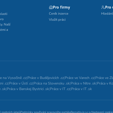
Pro firmy
Pro
Ceník inzerce
Hledání
blasti
pro
Vložit práci
ty. Naší
stmi a
e na Vysočině .cz
|
Práce v Budějovicích .cz
|
Práce ve Varech .cz
|
Práce ve Zlí
ni .cz
|
Práce v Ústí .cz
|
Práca na Slovensku .sk
|
Práca v Nitre .sk
|
Práca v Ko
 .sk
|
Práca v Banskej Bystrici .sk
|
Práce v IT .cz
|
Práca v IT .sk
í osobních údajů
Podmínky používání pracovního portálu
Recruitis.io s.r.o.
Nastavení cookie