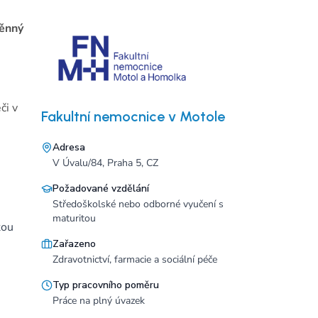
měnný
či v
Fakultní nemocnice v Motole
Adresa
V Úvalu/84, Praha 5, CZ
Požadované vzdělání
Středoškolské nebo odborné vyučení s
maturitou
kou
Zařazeno
Zdravotnictví, farmacie a sociální péče
Typ pracovního poměru
Práce na plný úvazek