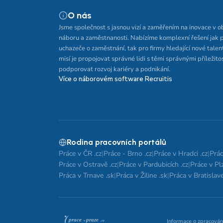
O nás
Jsme společnost s jasnou vizí a zaměřením na inovace v o
náboru a zaměstnanosti. Nabízíme komplexní řešení jak 
uchazeče o zaměstnání, tak pro firmy hledající nové talen
misí je propojovat správné lidi s těmi správnými příležito
podporovat rozvoj kariéry a podnikání.
Více o náborovém software Recruitis
Rodina pracovních portálů
Práce v ČR .cz
|
Práce - Brno .cz
|
Práce v Hradci .cz
|
Prác
Práce v Ostravě .cz
|
Práce v Pardubicích .cz
|
Práce v Plz
Práca v Trnave .sk
|
Práca v Žiline .sk
|
Práca v Bratislave
Informace o zpracován