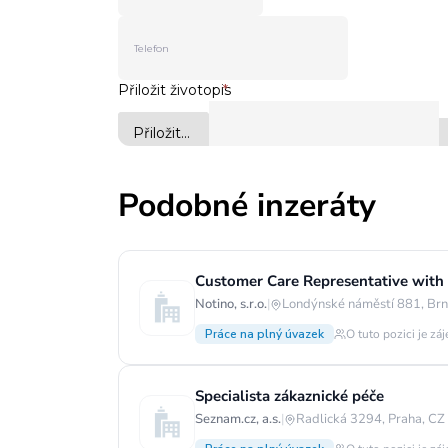
Podobné inzeráty
Customer Care Representative with
Notino, s.r.o.
|
Londýnské náměstí 881, Brn
Práce na plný úvazek
O tuto pozici je zá
Specialista zákaznické péče
Seznam.cz, a.s.
|
Radlická 3294, Praha, CZ