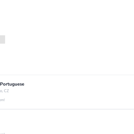
 Portuguese
o, CZ
jem!