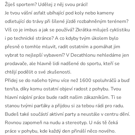
Žiješ sportem? Udělej z něj svou práci!
Je tvou vášní asfalt ubíhající pod koly nebo kameny
odletující do trávy při šílené jízdě rozbahněným terénem?
Víš co je imbus a jak se používá? Zkrátka miluješ cyklistiku
i po technické stránce? A co kdyby tvým úkolem bylo
přesně o tomhle mluvit, radit ostatním a pomáhat jim
vybrat to nejlepší vybavení? V Decathlonu nehledáme jen
prodavače, ale hlavně lidi nadšené do sportu, kteří se
chtějí podělit o své zkušenosti.
Přidej se do našeho týmu více než 1600 spoluhráčů a buď
ten/ta, díky komu ostatní objeví radost z pohybu. Tvou
hlavní náplní práce bude radit našim zákazníkům. Ti se
stanou tvými parťáky a přijdou si za tebou rádi pro radu.
Budeš také součástí aktivní party a neustále v centru dění.
Rovnou zapomeň na nudu a stereotyp. U nás tě čeká
práce v pohybu, kde každý den přináší něco nového.