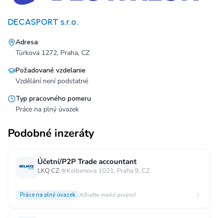
DECASPORT s.r.o.
Adresa
Türkova 1272, Praha, CZ
Požadované vzdelanie
Vzdělání není podstatné
Typ pracovného pomeru
Práce na plný úvazek
Podobné inzeráty
Účetní/P2P Trade accountant
LKQ CZ
|
Kolbenova 1021, Praha 9, CZ
Práce na plný úvazek
Buďte medzi prvými!