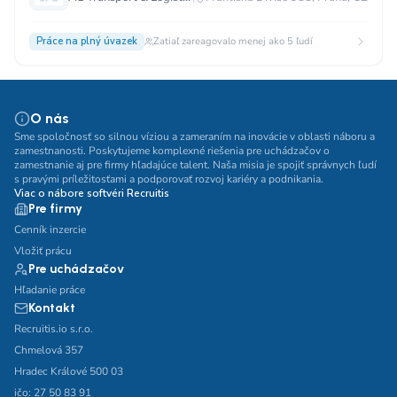
Práce na plný úvazek
Zatiaľ zareagovalo menej ako 5 ľudí
O nás
Sme spoločnosť so silnou víziou a zameraním na inovácie v oblasti náboru a
zamestnanosti. Poskytujeme komplexné riešenia pre uchádzačov o
zamestnanie aj pre firmy hľadajúce talent. Naša misia je spojiť správnych ľudí
s pravými príležitosťami a podporovať rozvoj kariéry a podnikania.
Viac o nábore softvéri Recruitis
Pre firmy
Cenník inzercie
Vložiť prácu
Pre uchádzačov
Hľadanie práce
Kontakt
Recruitis.io s.r.o.
Chmelová 357
Hradec Králové 500 03
ičo: 27 50 83 91