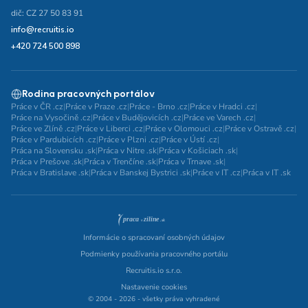
dič: CZ 27 50 83 91
info@recruitis.io
+420 724 500 898
Rodina pracovných portálov
Práce v ČR .cz
|
Práce v Praze .cz
|
Práce - Brno .cz
|
Práce v Hradci .cz
|
Práce na Vysočině .cz
|
Práce v Budějovicích .cz
|
Práce ve Varech .cz
|
Práce ve Zlíně .cz
|
Práce v Liberci .cz
|
Práce v Olomouci .cz
|
Práce v Ostravě .cz
|
Práce v Pardubicích .cz
|
Práce v Plzni .cz
|
Práce v Ústí .cz
|
Práca na Slovensku .sk
|
Práca v Nitre .sk
|
Práca v Košiciach .sk
|
Práca v Prešove .sk
|
Práca v Trenčíne .sk
|
Práca v Trnave .sk
|
Práca v Bratislave .sk
|
Práca v Banskej Bystrici .sk
|
Práce v IT .cz
|
Práca v IT .sk
Informácie o spracovaní osobných údajov
Podmienky používania pracovného portálu
Recruitis.io s.r.o.
Nastavenie cookies
© 2004 - 2026 - všetky práva vyhradené