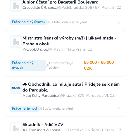
Junior účetní pro Bageterii Boulevard
Crocodille ČR, spol. s r.o.
|
Poděbradská 206 / 57, Praha 9, CZ
Práce na plný úvazek
O túto pozíciu je záujem!
Mistr strojírenské výroby (m/ž) | lákavá mzda -
Praha a okolí
ProJobEU s.r.o.
|
Hlavní město Praha, CZ
55 000 - 65 000
Práce na plný
O túto pozíciu je
úvazek
záujem!
CZK
🚗 Obchodník, co miluje auta? Přidejte se k nám
do Pardubic.
Auto Kelly Pardubice
|
Pražská 875, Pardubice VI, CZ
Práce na živnost
Buďte medzi prvými!
Skladník - řidič VZV
A1 Transport & Logistic s.r.o.
|
Františka Diviše 988, Praha, CZ