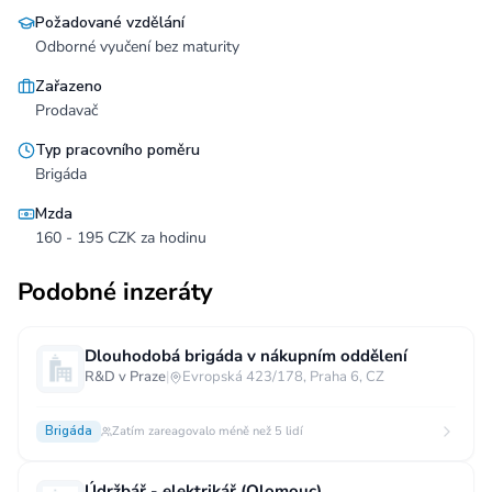
Požadované vzdělání
Odborné vyučení bez maturity
Zařazeno
Prodavač
Typ pracovního poměru
Brigáda
Mzda
160 - 195 CZK za hodinu
Podobné inzeráty
Dlouhodobá brigáda v nákupním oddělení
R&D v Praze
|
Evropská 423/178, Praha 6, CZ
Brigáda
Zatím zareagovalo méně než 5 lidí
Údržbář - elektrikář (Olomouc)