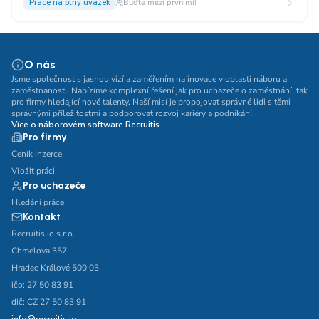
Práce na plný úvazek
Buďte mezi prvními!
O nás
Jsme společnost s jasnou vizí a zaměřením na inovace v oblasti náboru a
zaměstnanosti. Nabízíme komplexní řešení jak pro uchazeče o zaměstnání, tak
pro firmy hledající nové talenty. Naší misí je propojovat správné lidi s těmi
správnými příležitostmi a podporovat rozvoj kariéry a podnikání.
Více o náborovém software Recruitis
Pro firmy
Ceník inzerce
Vložit práci
Pro uchazeče
Hledání práce
Kontakt
Recruitis.io s.r.o.
Chmelova 357
Hradec Králové 500 03
ičo: 27 50 83 91
dič: CZ 27 50 83 91