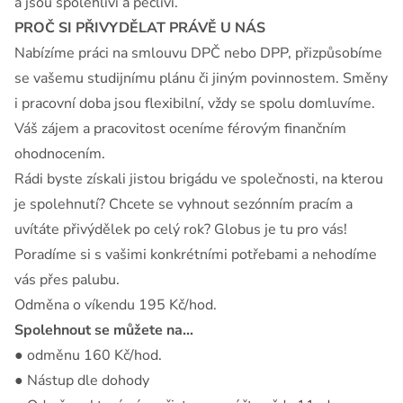
a jsou spolehliví a pečliví.
PROČ SI PŘIVYDĚLAT PRÁVĚ U NÁS
Nabízíme práci na smlouvu DPČ nebo DPP, přizpůsobíme
se vašemu studijnímu plánu či jiným povinnostem. Směny
i pracovní doba jsou flexibilní, vždy se spolu domluvíme.
Váš zájem a pracovitost oceníme férovým finančním
ohodnocením.
Rádi byste získali jistou brigádu ve společnosti, na kterou
je spolehnutí? Chcete se vyhnout sezónním pracím a
uvítáte přivýdělek po celý rok? Globus je tu pro vás!
Poradíme si s vašimi konkrétními potřebami a nehodíme
vás přes palubu.
Odměna o víkendu 195 Kč/hod.
Spolehnout se můžete na…
● odměnu 160 Kč/hod.
● Nástup dle dohody