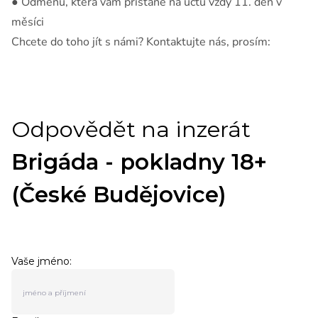
● Odměnu, která vám přistane na účtu vždy 11. den v
měsíci
Chcete do toho jít s námi? Kontaktujte nás, prosím: