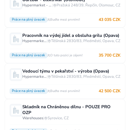
Hypermarket - Olomouc
|
Pražská 248/39, Řepčín, Olomouc, CZ
43 035 CZK
Práce na plný úvazek
Buďte mezi prvními!
Pracovník na výdej jídel a obsluha grilu (Opava)
Hypermarket - Opava
|
Těšínská 2830/83, Předměstí, Opava, CZ
35 700 CZK
Práce na plný úvazek
O tuto pozici je zájem!
Vedoucí týmu v pekařství - výroba (Opava)
Hypermarket - Opava
|
Těšínská 2830/83, Předměstí, Opava, CZ
42 500 CZK
Práce na plný úvazek
Buďte mezi prvními!
Skladník na Chráněnou dílnu - POUZE PRO
OZP
Warehouses
|
Syrovice, CZ