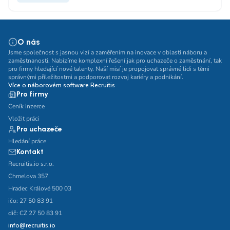
O nás
Jsme společnost s jasnou vizí a zaměřením na inovace v oblasti náboru a
zaměstnanosti. Nabízíme komplexní řešení jak pro uchazeče o zaměstnání, tak
pro firmy hledající nové talenty. Naší misí je propojovat správné lidi s těmi
správnými příležitostmi a podporovat rozvoj kariéry a podnikání.
Více o náborovém software Recruitis
Pro firmy
Ceník inzerce
Vložit práci
Pro uchazeče
Hledání práce
Kontakt
Recruitis.io s.r.o.
Chmelova 357
Hradec Králové 500 03
ičo: 27 50 83 91
dič: CZ 27 50 83 91
info@recruitis.io