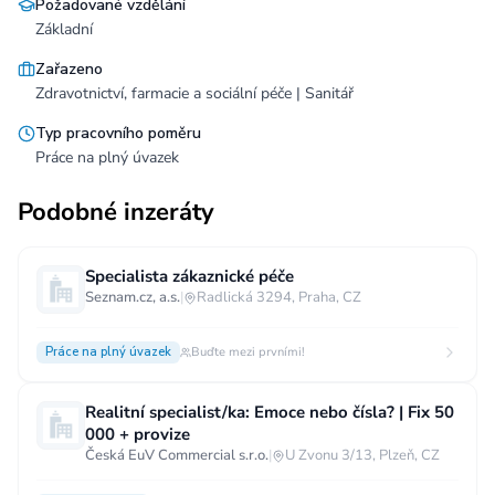
Požadované vzdělání
Základní
Zařazeno
Zdravotnictví, farmacie a sociální péče | Sanitář
Typ pracovního poměru
Práce na plný úvazek
Podobné inzeráty
Specialista zákaznické péče
Seznam.cz, a.s.
|
Radlická 3294, Praha, CZ
Práce na plný úvazek
Buďte mezi prvními!
Realitní specialist/ka: Emoce nebo čísla? | Fix 50
000 + provize
Česká EuV Commercial s.r.o.
|
U Zvonu 3/13, Plzeň, CZ