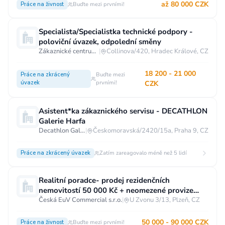
až 80 000 CZK
Práce na živnost
Buďte mezi prvními!
Specialista/Specialistka technické podpory -
poloviční úvazek, odpolední směny
Zákaznické centrum T-Mobile
|
Collinova/420, Hradec Králové, CZ
18 200 - 21 000
Práce na zkrácený
Buďte mezi
úvazek
prvními!
CZK
Asistent*ka zákaznického servisu - DECATHLON
Galerie Harfa
Decathlon Galerie Harfa
|
Českomoravská/2420/15a, Praha 9, CZ
Práce na zkrácený úvazek
Zatím zareagovalo méně než 5 lidí
Realitní poradce- prodej rezidenčních
nemovitostí 50 000 Kč + neomezené provize
Plzeň
Česká EuV Commercial s.r.o.
|
U Zvonu 3/13, Plzeň, CZ
50 000 - 90 000 CZK
Práce na živnost
Buďte mezi prvními!