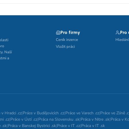
Pro firmy
Pro
Ceník inzerce
Hledání
blasti
pro
Vložit práci
ty. Naší
stmi a
 v Hradci .cz
|
Práce v Budějovicích .cz
|
Práce ve Varech .cz
|
Práce ve Zlíně .c
ni .cz
|
Práce v Ústí .cz
|
Práca na Slovensku .sk
|
Práca v Nitre .sk
|
Práca v Ko
 .sk
|
Práca v Banskej Bystrici .sk
|
Práce v IT .cz
|
Práca v IT .sk