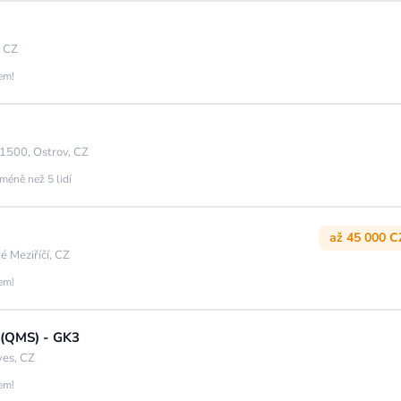
, CZ
jem!
1500, Ostrov, CZ
méně než 5 lidí
až 45 000 C
é Meziříčí, CZ
jem!
y (QMS) - GK3
es, CZ
jem!