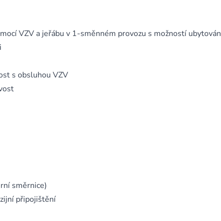
pomocí VZV a jeřábu v 1-směnném provozu s možností ubytován
i
ost s obsluhou VZV
vost
rní směrnice)
ijní připojištění