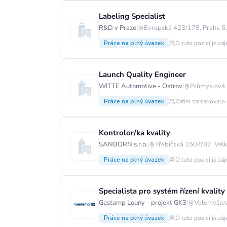
Labeling Specialist
R&D v Praze
|
Evropská 423/178, Praha 6
Práce na plný úvazek
O tuto pozici je zá
Launch Quality Engineer
WITTE Automotive - Ostrov
|
Průmyslová 
Práce na plný úvazek
Zatím zareagovalo 
Kontrolor/ka kvality
SANBORN s.r.o.
|
Třebíčská 1507/87, Velk
Práce na plný úvazek
O tuto pozici je zá
Specialista pro systém řízení kvalit
Gestamp Louny - projekt GK3
|
Velemyšlev
Práce na plný úvazek
O tuto pozici je zá