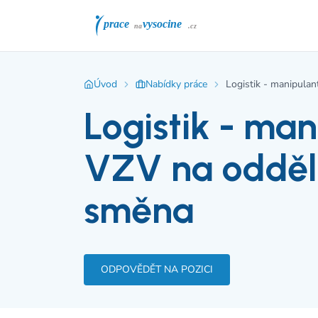
Úvod
Nabídky práce
Logistik - manipulan
Logistik - man
VZV na odděle
směna
ODPOVĚDĚT NA POZICI