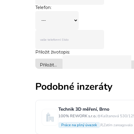
Podobné inzeráty
Technik 3D měření, Brno
100% REWORK s.r.o.
|
Kaštanová 530/125
Práce na plný úvazek
Zatím zareagovalo 