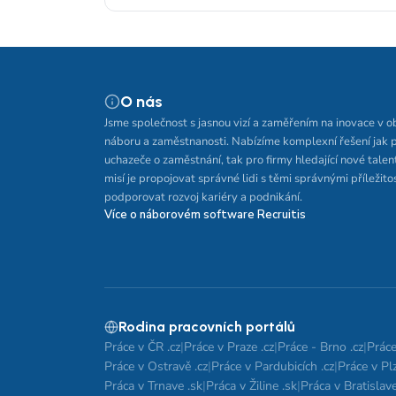
O nás
Jsme společnost s jasnou vizí a zaměřením na inovace v o
náboru a zaměstnanosti. Nabízíme komplexní řešení jak 
uchazeče o zaměstnání, tak pro firmy hledající nové talen
misí je propojovat správné lidi s těmi správnými příležito
podporovat rozvoj kariéry a podnikání.
Více o náborovém software Recruitis
Rodina pracovních portálů
Práce v ČR .cz
|
Práce v Praze .cz
|
Práce - Brno .cz
|
Práce
Práce v Ostravě .cz
|
Práce v Pardubicích .cz
|
Práce v Plz
Práca v Trnave .sk
|
Práca v Žiline .sk
|
Práca v Bratislave