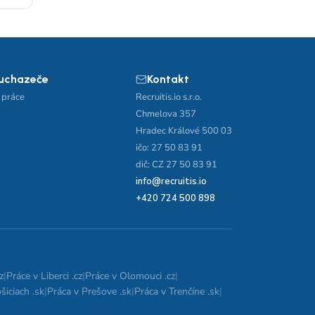
 uchazeče
Kontakt
 práce
Recruitis.io s.r.o.
Chmelova 357
Hradec Králové 500 03
ičo: 27 50 83 91
dič: CZ 27 50 83 91
info@recruitis.io
+420 724 500 898
z
|
Práce v Liberci .cz
|
Práce v Olomouci .cz
|
šiciach .sk
|
Práca v Prešove .sk
|
Práca v Trenčíne .sk
|