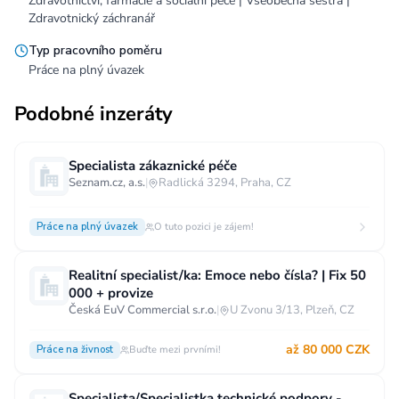
Zdravotnictví, farmacie a sociální péče | Všeobecná sestra |
Zdravotnický záchranář
Typ pracovního poměru
Práce na plný úvazek
Podobné inzeráty
Specialista zákaznické péče
Seznam.cz, a.s.
|
Radlická 3294, Praha, CZ
Práce na plný úvazek
O tuto pozici je zájem!
Realitní specialist/ka: Emoce nebo čísla? | Fix 50
000 + provize
Česká EuV Commercial s.r.o.
|
U Zvonu 3/13, Plzeň, CZ
až 80 000 CZK
Práce na živnost
Buďte mezi prvními!
Specialista/Specialistka technické podpory -