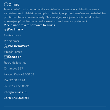
O nás
Jsme společnost s jasnou vizí a zaměřením na inovace v oblasti náboru a
zaměstnanosti. Nabízíme komplexní řešení jak pro uchazeče o zaměstnání, tak
pro firmy hledající nové talenty. Naší misí je propojovat správné lidi s těmi
správnými příležitostmi a podporovat rozvoj kariéry a podnikání.
Více o náborovém software Recruitis
Pro firmy
Ceník inzerce
Vložit práci
Pro uchazeče
Hledání práce
Kontakt
Recruitis.io s.r.o.
Chmelova 357
Hradec Králové 500 03
ičo: 27 50 83 91
dič: CZ 27 50 83 91
info@recruitis.io
+420 724 500 898