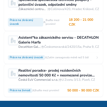
poloviční úvazek, odpolední směny
Zákaznické centrum T-Mobile
|
Collinova/420, Hradec Králové, CZ
18 200 - 21 000
Práce na zkrácený
Buďte mezi
úvazek
prvními!
CZK
Asistent*ka zákaznického servisu - DECATHLON
Galerie Harfa
Decathlon Galerie Harfa
|
Českomoravská/2420/15a, Praha 9, CZ
Práce na zkrácený úvazek
Zatím zareagovalo méně než 5 lidí
Realitní poradce- prodej rezidenčních
nemovitostí 50 000 Kč + neomezené provize
Plzeň
Česká EuV Commercial s.r.o.
|
U Zvonu 3/13, Plzeň, CZ
50 000 - 90 000 CZK
Práce na živnost
Buďte mezi prvními!