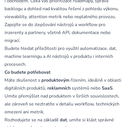
i obchodem. Čeká vás prioritizace roadmapy, správa
backlogu a dohled nad kvalitou řešení z pohledu výkonu,
viewability, attention metrik nebo neplatného provozu.
Zapojíte se do zlepšování nástrojů a workflow pro
inzerenty a partnery, včetně API, dokumentace nebo
migrací.
Budete hledat příležitosti pro využití automatizace, dat,
machine learningu a AI nástrojů v produktu i interních
procesech.
Co budete potřebovat
Máte zkušenost s
produktovým
řízením, ideálně v oblasti
digitálních produktů,
reklamních
systémů nebo
SaaS
.
Umíte přemýšlet nad produktem v širších souvislostech,
ale zároveň se neztratíte v detailu workflow, technických
omezení ani metrik.
Rozhodujete se na základě
dat
, umíte si klást správné