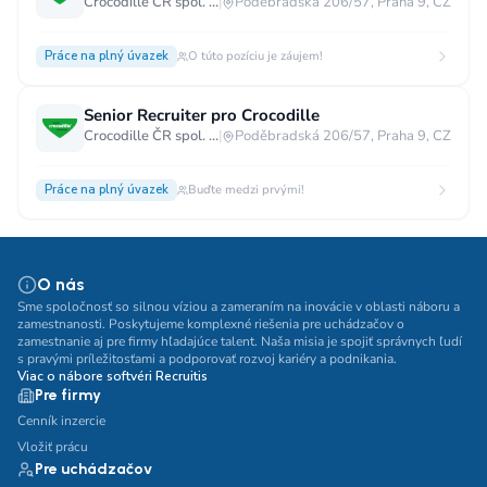
Crocodille ČR spol. s.r.o.
|
Poděbradská 206/57, Praha 9, CZ
Práce na plný úvazek
O túto pozíciu je záujem!
Senior Recruiter pro Crocodille
Crocodille ČR spol. s.r.o.
|
Poděbradská 206/57, Praha 9, CZ
Práce na plný úvazek
Buďte medzi prvými!
O nás
Sme spoločnosť so silnou víziou a zameraním na inovácie v oblasti náboru a
zamestnanosti. Poskytujeme komplexné riešenia pre uchádzačov o
zamestnanie aj pre firmy hľadajúce talent. Naša misia je spojiť správnych ľudí
s pravými príležitosťami a podporovať rozvoj kariéry a podnikania.
Viac o nábore softvéri Recruitis
Pre firmy
Cenník inzercie
Vložiť prácu
Pre uchádzačov