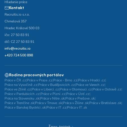
Hľadanie práce
Kontakt
Recruitis.io s.r.o.
Chmelová 357
Hradec Králové 500 03
ičo: 27 50 83 91
dič: CZ 27 50 83 91
info@recruitis.io
+420 724 500 898
Rodina pracovných portálov
Práce v ČR .cz
|
Práce v Praze .cz
|
Práce - Brno .cz
|
Práce v Hradci .cz
|
Práce na Vysočině .cz
|
Práce v Budějovicích .cz
|
Práce ve Varech .cz
|
Práce ve Zlíně .cz
|
Práce v Liberci .cz
|
Práce v Olomouci .cz
|
Práce v Ostravě .cz
|
Práce v Pardubicích .cz
|
Práce v Plzni .cz
|
Práce v Ústí .cz
|
Práca na Slovensku .sk
|
Práca v Nitre .sk
|
Práca v Prešove .sk
|
Práca v Trenčíne .sk
|
Práca v Trnave .sk
|
Práca v Žiline .sk
|
Práca v Bratislave .sk
|
Práca v Banskej Bystrici .sk
|
Práce v IT .cz
|
Práca v IT .sk