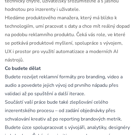
technicky chytře, uživatelsky srozumitelně a s jasnou
hodnotou pro inzerenty i uživatele.
Hledáme produktového manažera, který má blízko k
technologiím, umí pracovat s daty a chce mít reálný dopad
na podobu reklamního produktu. Čeká vás role, ve které
se potkává produktové myšlení, spolupráce s vývojem,
UX i prostor pro využití automatizace a moderních AI
nástrojů.
Co budete dělat
Budete rozvíjet reklamní formáty pro branding, video a
audio a povedete jejich vývoj od prvního nápadu přes
validaci až po spuštění a další iterace.
Součástí vaší práce bude také zlepšování celého
inzerentského procesu – od zadání objednávky přes
schvalování kreativ až po reporting brandových metrik.
Budete úzce spolupracovat s vývojáři, analytiky, designéry