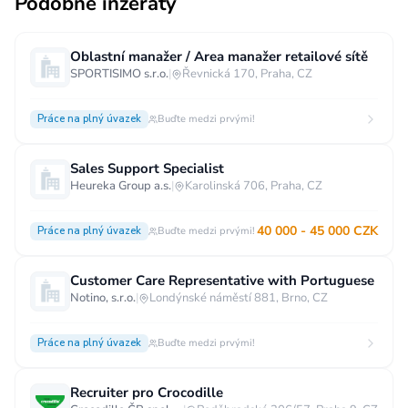
Podobné inzeráty
Oblastní manažer / Area manažer retailové sítě
SPORTISIMO s.r.o.
|
Řevnická 170, Praha, CZ
Práce na plný úvazek
Buďte medzi prvými!
Sales Support Specialist
Heureka Group a.s.
|
Karolinská 706, Praha, CZ
40 000 - 45 000 CZK
Práce na plný úvazek
Buďte medzi prvými!
Customer Care Representative with Portuguese
Notino, s.r.o.
|
Londýnské náměstí 881, Brno, CZ
Práce na plný úvazek
Buďte medzi prvými!
Recruiter pro Crocodille