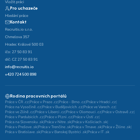
Vložit práci
Pro uchazeče
Hledání práce
Kontakt
Recruitis.io s.r.o.
Chmelova 357
Hradec Králové 500 03
ičo: 27 50 83 91
dič: CZ 27 50 83 91
info@recruitis.io
+420 724 500 898
Rodina pracovních portálů
Práce v ČR .cz
|
Práce v Praze .cz
|
Práce - Brno .cz
|
Práce v Hradci .cz
|
Práce na Vysočině .cz
|
Práce v Budějovicích .cz
|
Práce ve Varech .cz
|
Práce ve Zlíně .cz
|
Práce v Liberci .cz
|
Práce v Olomouci .cz
|
Práce v Ostravě .cz
|
Práce v Pardubicích .cz
|
Práce v Plzni .cz
|
Práce v Ústí .cz
|
Práca na Slovensku .sk
|
Práca v Nitre .sk
|
Práca v Košiciach .sk
|
Práca v Prešove .sk
|
Práca v Trenčíne .sk
|
Práca v Trnave .sk
|
Práca v Žiline .sk
|
Práca v Bratislave .sk
|
Práca v Banskej Bystrici .sk
|
Práca v IT .sk