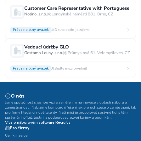
Customer Care Representative with Portuguese
Notino, s.r.o.
|
Londýnské náměstí 881, Brno, CZ
Práce na plný úvazek
O tuto pozici je zájem!
Vedoucí údržby GLO
Gestamp Louny, s.r.o.
|
Průmyslová 61, Velemyšleves, CZ
Práce na plný úvazek
Buďte mezi prvními!
O nás
Jsme společnost s jasnou vizí a zaměřením na inovace v oblasti náboru a
zaměstnanosti. Nabízíme komplexní řešení jak pro uchazeče o zaměstnání, tak
pro firmy hledající nové talenty. Naší misí je propojovat správné lidi s těmi
správnými příležitostmi a podporovat rozvoj kariéry a podnikání.
Více o náborovém software Recruitis
Pro firmy
Ceník inzerce