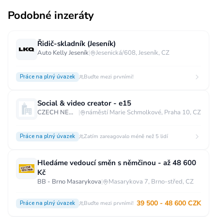
Podobné inzeráty
Řidič-skladník (Jeseník)
Auto Kelly Jeseník
|
Jesenická/608, Jeseník, CZ
Práce na plný úvazek
Buďte mezi prvními!
Social & video creator - e15
CZECH NEWS CENTER a.s.
|
náměstí Marie Schmolkové, Praha 10, CZ
Práce na plný úvazek
Zatím zareagovalo méně než 5 lidí
Hledáme vedoucí směn s němčinou - až 48 600
Kč
BB - Brno Masarykova
|
Masarykova 7, Brno-střed, CZ
39 500 - 48 600 CZK
Práce na plný úvazek
Buďte mezi prvními!