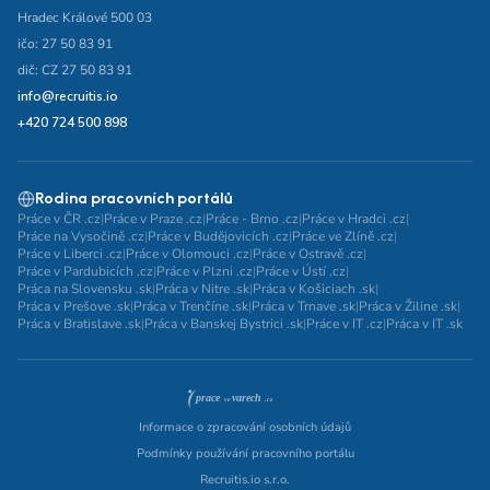
Hradec Králové 500 03
ičo: 27 50 83 91
dič: CZ 27 50 83 91
info@recruitis.io
+420 724 500 898
Rodina pracovních portálů
Práce v ČR .cz
|
Práce v Praze .cz
|
Práce - Brno .cz
|
Práce v Hradci .cz
|
Práce na Vysočině .cz
|
Práce v Budějovicích .cz
|
Práce ve Zlíně .cz
|
Práce v Liberci .cz
|
Práce v Olomouci .cz
|
Práce v Ostravě .cz
|
Práce v Pardubicích .cz
|
Práce v Plzni .cz
|
Práce v Ústí .cz
|
Práca na Slovensku .sk
|
Práca v Nitre .sk
|
Práca v Košiciach .sk
|
Práca v Prešove .sk
|
Práca v Trenčíne .sk
|
Práca v Trnave .sk
|
Práca v Žiline .sk
|
Práca v Bratislave .sk
|
Práca v Banskej Bystrici .sk
|
Práce v IT .cz
|
Práca v IT .sk
Informace o zpracování osobních údajů
Podmínky používání pracovního portálu
Recruitis.io s.r.o.