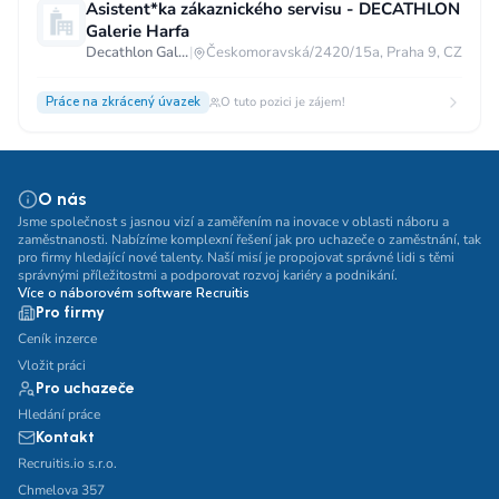
Asistent*ka zákaznického servisu - DECATHLON
Galerie Harfa
Decathlon Galerie Harfa
|
Českomoravská/2420/15a, Praha 9, CZ
Práce na zkrácený úvazek
O tuto pozici je zájem!
O nás
Jsme společnost s jasnou vizí a zaměřením na inovace v oblasti náboru a
zaměstnanosti. Nabízíme komplexní řešení jak pro uchazeče o zaměstnání, tak
pro firmy hledající nové talenty. Naší misí je propojovat správné lidi s těmi
správnými příležitostmi a podporovat rozvoj kariéry a podnikání.
Více o náborovém software Recruitis
Pro firmy
Ceník inzerce
Vložit práci
Pro uchazeče
Hledání práce
Kontakt
Recruitis.io s.r.o.
Chmelova 357