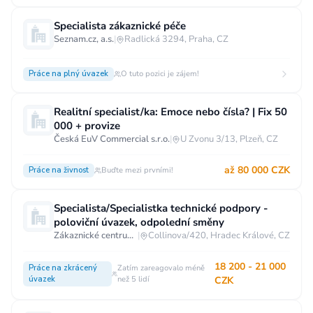
Specialista zákaznické péče
Seznam.cz, a.s.
|
Radlická 3294, Praha, CZ
Práce na plný úvazek
O tuto pozici je zájem!
Realitní specialist/ka: Emoce nebo čísla? | Fix 50
000 + provize
Česká EuV Commercial s.r.o.
|
U Zvonu 3/13, Plzeň, CZ
až 80 000 CZK
Práce na živnost
Buďte mezi prvními!
Specialista/Specialistka technické podpory -
poloviční úvazek, odpolední směny
Zákaznické centrum T-Mobile
|
Collinova/420, Hradec Králové, CZ
18 200 - 21 000
Práce na zkrácený
Zatím zareagovalo méně
úvazek
než 5 lidí
CZK