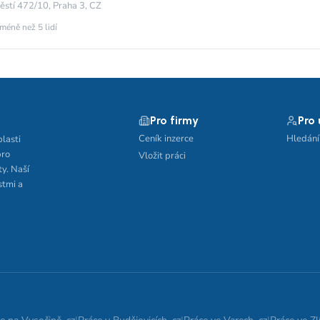
stí 472/10, Praha 3, CZ
méně než 5 lidí
Pro firmy
Pro
Ceník inzerce
Hledání
blasti
pro
Vložit práci
ty. Naší
stmi a