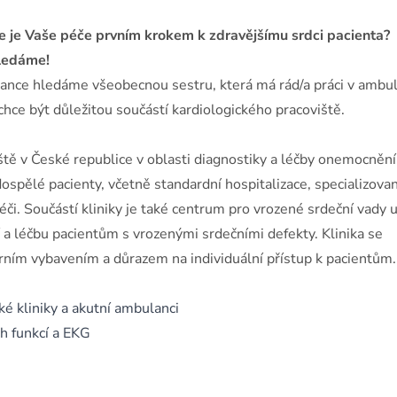
de je Vaše péče prvním krokem k zdravějšímu srdci pacienta?
hledáme!
ance hledáme všeobecnou sestru, která má rád/a práci v ambul
chce být důležitou součástí kardiologického pracoviště.
iště v České republice v oblasti diagnostiky a léčby onemocnění
 dospělé pacienty, včetně standardní hospitalizace, specializova
či. Součástí kliniky je také centrum pro vrozené srdeční vady 
a léčbu pacientům s vrozenými srdečními defekty. Klinika se
ím vybavením a důrazem na individuální přístup k pacientům.
ké kliniky a akutní ambulanci
ch funkcí a EKG