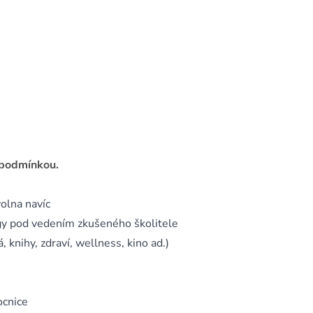
 podmínkou.
olna navíc
gy pod vedením zkušeného školitele
 knihy, zdraví, wellness, kino ad.)
ocnice