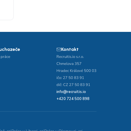
 uchazeče
Kontakt
 práce
Recruitis.io s.r.o.
Chmelova 357
Hradec Králové 500 03
ičo: 27 50 83 91
dič: CZ 27 50 83 91
info@recruitis.io
+420 724 500 898