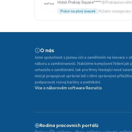
Hotel Prokop Square****
|
Prokopovo námě
Práce na plný úvazek
Zatím zareagovalo 
O nás
Jsme společnost s jasnou vizí a zaměřením na inovace v o
náboru a zaměstnanosti. Nabízíme komplexní řešení jak 
uchazeče o zaměstnání, tak pro firmy hledající nové talen
misí je propojovat správné lidi s těmi správnými příležito
podporovat rozvoj kariéry a podnikání.
Více o náborovém software Recruitis
Rodina pracovních portálů