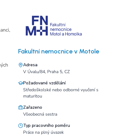
anci,
Fakultní nemocnice v Motole
ných
Adresa
V Úvalu/84, Praha 5, CZ
u
Požadované vzdělání
Středoškolské nebo odborné vyučení s
maturitou
Zařazeno
Všeobecná sestra
Typ pracovního poměru
Práce na plný úvazek