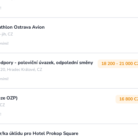
!
cathlon Ostrava Avion
jih, CZ
vními!
podpory - poloviční úvazek, odpolední směny
18 200 - 21 000 C
420, Hradec Králové, CZ
vními!
uze OZP)
16 800 C
 CZ
!
/ka úklidu pro Hotel Prokop Square