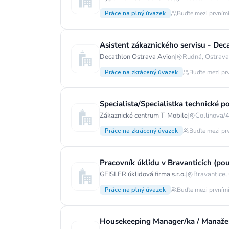
Práce na plný úvazek
Buďte mezi prvními
Asistent zákaznického servisu - De
Decathlon Ostrava Avion
|
Rudná, Ostrava-
Práce na zkrácený úvazek
Buďte mezi pr
Specialista/Specialistka technické 
Zákaznické centrum T-Mobile
|
Collinova/
Práce na zkrácený úvazek
Buďte mezi pr
Pracovník úklidu v Bravanticích (po
GEISLER úklidová firma s.r.o.
|
Bravantice,
Práce na plný úvazek
Buďte mezi prvními
Housekeeping Manager/ka / Manažer