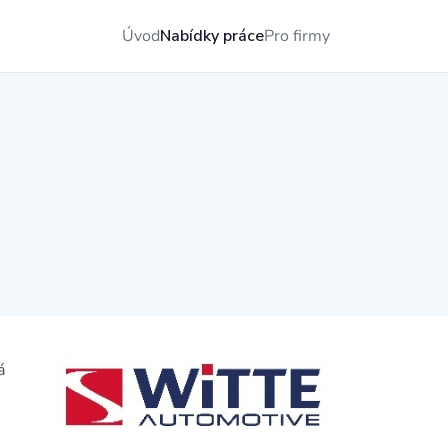
Úvod
Nabídky práce
Pro firmy
á