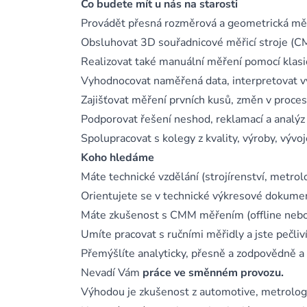
Co budete mít u nás na starosti
Provádět přesná rozměrová a geometrická mě
Obsluhovat 3D souřadnicové měřicí stroje (CM
Realizovat také manuální měření pomocí klasi
Vyhodnocovat naměřená data, interpretovat v
Zajišťovat měření prvních kusů, změn v proces
Podporovat řešení neshod, reklamací a analýz p
Spolupracovat s kolegy z kvality, výroby, vývoj
Koho hledáme
Máte technické vzdělání (strojírenství, metrolo
Orientujete se v technické výkresové dokume
Máte zkušenost s CMM měřením (offline nebo 
Umíte pracovat s ručními měřidly a jste pečliví
Přemýšlíte analyticky, přesně a zodpovědně a
Nevadí Vám
práce ve směnném provozu.
Výhodou je zkušenost z automotive, metrolog