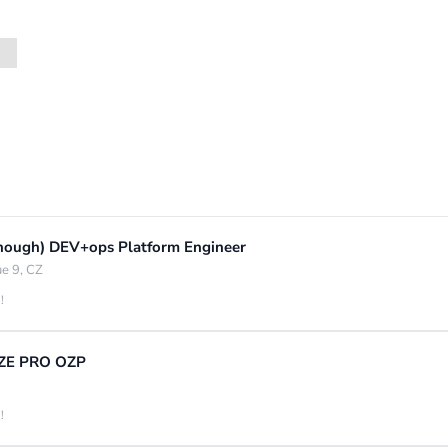
t enough) DEV+ops Platform Engineer
e 9, CZ
!
UZE PRO OZP
!