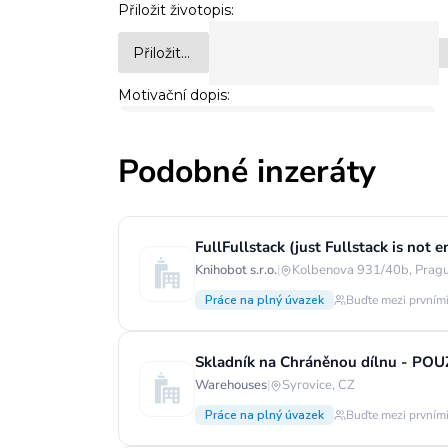
Podobné inzeráty
FullFullstack (just Fullstack is no
Knihobot s.r.o.
|
Kolbenova 931/40b, Pragu
Práce na plný úvazek
Buďte mezi prvními
Skladník na Chráněnou dílnu - PO
Warehouses
|
Syrovice, CZ
Práce na plný úvazek
Buďte mezi prvními