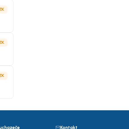
ZK
ZK
ZK
 uchazeče
Kontakt