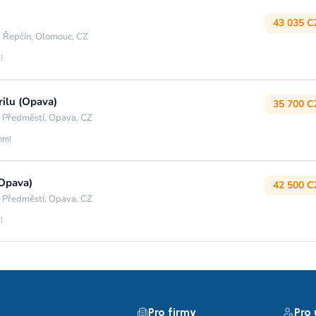
43 035 C
 Řepčín, Olomouc, CZ
!
rilu (Opava)
35 700 C
 Předměstí, Opava, CZ
jem!
(Opava)
42 500 C
 Předměstí, Opava, CZ
!
Pro firmy
Pro