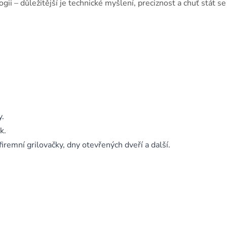
ii – důležitější je technické myšlení, preciznost a chuť stát se
y.
k.
firemní grilovačky, dny otevřených dveří a další.