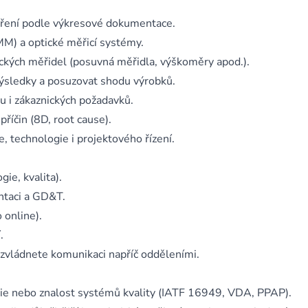
ření podle výkresové dokumentace.
M) a optické měřicí systémy.
ckých měřidel (posuvná měřidla, výškoměry apod.).
ýsledky a posuzovat shodu výrobků.
u i zákaznických požadavků.
říčin (8D, root cause).
e, technologie i projektového řízení.
gie, kvalita).
ntaci a GD&T.
online).
.
 zvládnete komunikaci napříč odděleními.
ie nebo znalost systémů kvality (IATF 16949, VDA, PPAP).