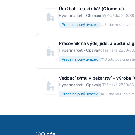
Údržbář - elektrikář (Olomouc)
Hypermarket - Olomouc
|
Pražská 248/39,
Práce na plný úvazek
Buďte mezi prvními
Pracovník na výdej jídel a obsluha g
Hypermarket - Opava
|
Těšínská 2830/83,
Práce na plný úvazek
O tuto pozici je zá
Vedoucí týmu v pekařství - výroba 
Hypermarket - Opava
|
Těšínská 2830/83,
Práce na plný úvazek
Buďte mezi prvními
O nás