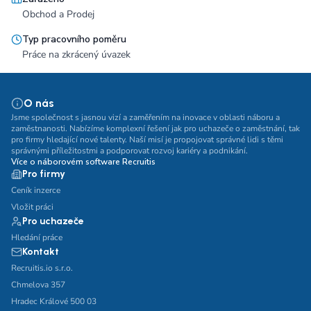
Obchod a Prodej
Typ pracovního poměru
Práce na zkrácený úvazek
O nás
Jsme společnost s jasnou vizí a zaměřením na inovace v oblasti náboru a
zaměstnanosti. Nabízíme komplexní řešení jak pro uchazeče o zaměstnání, tak
pro firmy hledající nové talenty. Naší misí je propojovat správné lidi s těmi
správnými příležitostmi a podporovat rozvoj kariéry a podnikání.
Více o náborovém software Recruitis
Pro firmy
Ceník inzerce
Vložit práci
Pro uchazeče
Hledání práce
Kontakt
Recruitis.io s.r.o.
Chmelova 357
Hradec Králové 500 03