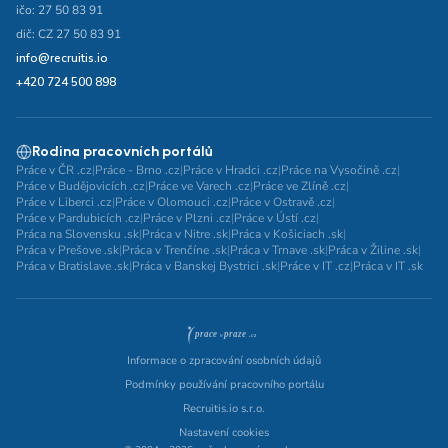
ičo: 27 50 83 91
dič: CZ 27 50 83 91
info@recruitis.io
+420 724 500 898
Rodina pracovních portálů
Práce v ČR .cz
|
Práce - Brno .cz
|
Práce v Hradci .cz
|
Práce na Vysočině .cz
|
Práce v Budějovicích .cz
|
Práce ve Varech .cz
|
Práce ve Zlíně .cz
|
Práce v Liberci .cz
|
Práce v Olomouci .cz
|
Práce v Ostravě .cz
|
Práce v Pardubicích .cz
|
Práce v Plzni .cz
|
Práce v Ústí .cz
|
Práca na Slovensku .sk
|
Práca v Nitre .sk
|
Práca v Košiciach .sk
|
Práca v Prešove .sk
|
Práca v Trenčíne .sk
|
Práca v Trnave .sk
|
Práca v Žiline .sk
|
Práca v Bratislave .sk
|
Práca v Banskej Bystrici .sk
|
Práce v IT .cz
|
Práca v IT .sk
Informace o zpracování osobních údajů
Podmínky používání pracovního portálu
Recruitis.io s.r.o.
Nastavení cookies