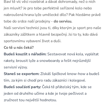
Baví tě víc věci rozebírat a dávat dohromady, než o nich
jen mluvit? Je pro tebe perfektně seřízené kolo nebo
nabroušená hrana lyže umělecké dílo? Pak hledáme právě
tebe do srdce naší prodejny -
do servisu.
Naši servisní technici jsou ti, díky kterým je sport pro naše
zákazníky zážitkem a hlavně bezpečný. Jsi to ty, kdo dává
sportovnímu vybavení život a duši.
Co tě u nás čeká?
Budeš kouzlit s nářadím:
Sestavovat nová kola, vyplétat
rakety, brousit lyže a snowboardy a řešit nejrůznější
servisní výzvy.
Staneš se expertem:
Získáš špičkové know-how a budeš
tím, za kým si chodí pro radu zákazníci i kolegové.
Budeš součástí party:
Čeká tě přátelský tým, kde se
jeden od druhého učíme a kde je tvoje pečlivost a
zručnost tou největší hodnotou.