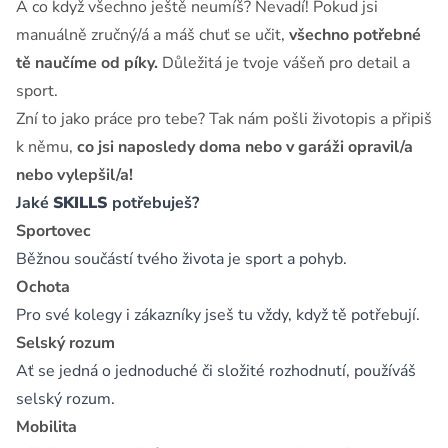
A co když všechno ještě neumíš? Nevadí! Pokud jsi
manuálně zručný/á a máš chuť se učit,
všechno potřebné
tě naučíme od píky.
Důležitá je tvoje vášeň pro detail a
sport.
Zní to jako práce pro tebe? Tak nám pošli životopis a připiš
k němu,
co jsi naposledy doma nebo v garáži opravil/a
nebo vylepšil/a!
Jaké
SKILLS
potřebuješ?
Sportovec
Běžnou součástí tvého života je sport a pohyb.
Ochota
Pro své kolegy i zákazníky jseš tu vždy, když tě potřebují.
Selský rozum
Ať se jedná o jednoduché či složité rozhodnutí, používáš
selský rozum.
Mobilita