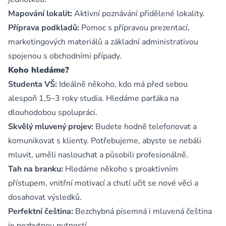
Mapování lokalit:
Aktivní poznávání přidělené lokality.
Příprava podkladů:
Pomoc s přípravou prezentací,
marketingových materiálů a základní administrativou
spojenou s obchodními případy.
Koho hledáme?
Studenta VŠ:
Ideálně někoho, kdo má před sebou
alespoň 1,5–3 roky studia. Hledáme parťáka na
dlouhodobou spolupráci.
Skvělý mluvený projev:
Budete hodně telefonovat a
komunikovat s klienty. Potřebujeme, abyste se nebáli
mluvit, uměli naslouchat a působili profesionálně.
Tah na branku:
Hledáme někoho s proaktivním
přístupem, vnitřní motivací a chutí učit se nové věci a
dosahovat výsledků.
Perfektní čeština:
Bezchybná písemná i mluvená čeština
je nezbytnou nutností.