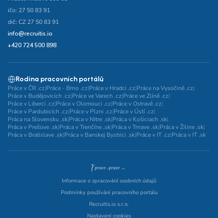
ičo: 27 50 83 91
dič: CZ 27 50 83 91
info@recruitis.io
+420 724 500 898
Rodina pracovních portálů
Práce v ČR .cz
|
Práce - Brno .cz
|
Práce v Hradci .cz
|
Práce na Vysočině .cz
|
Práce v Budějovicích .cz
|
Práce ve Varech .cz
|
Práce ve Zlíně .cz
|
Práce v Liberci .cz
|
Práce v Olomouci .cz
|
Práce v Ostravě .cz
|
Práce v Pardubicích .cz
|
Práce v Plzni .cz
|
Práce v Ústí .cz
|
Práca na Slovensku .sk
|
Práca v Nitre .sk
|
Práca v Košiciach .sk
|
Práca v Prešove .sk
|
Práca v Trenčíne .sk
|
Práca v Trnave .sk
|
Práca v Žiline .sk
|
Práca v Bratislave .sk
|
Práca v Banskej Bystrici .sk
|
Práce v IT .cz
|
Práca v IT .sk
Informace o zpracování osobních údajů
Podmínky používání pracovního portálu
Recruitis.io s.r.o.
Nastavení cookies