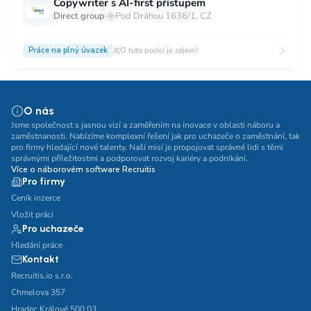
Copywriter s AI-first přístupem
Direct group
|
Pod Dráhou 1636/1, CZ
Práce na plný úvazek
O tuto pozici je zájem!
O nás
Jsme společnost s jasnou vizí a zaměřením na inovace v oblasti náboru a
zaměstnanosti. Nabízíme komplexní řešení jak pro uchazeče o zaměstnání, tak
pro firmy hledající nové talenty. Naší misí je propojovat správné lidi s těmi
správnými příležitostmi a podporovat rozvoj kariéry a podnikání.
Více o náborovém software Recruitis
Pro firmy
Ceník inzerce
Vložit práci
Pro uchazeče
Hledání práce
Kontakt
Recruitis.io s.r.o.
Chmelova 357
Hradec Králové 500 03