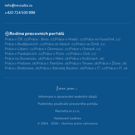
info@recruitis.io
+420 724 500 898
Rodina pracovních portálů
Práce v ČR .cz
|
Práce - Brno .cz
|
Práce v Hradci .cz
|
Práce na Vysočině .cz
|
Práce v Budějovicích .cz
|
Práce ve Varech .cz
|
Práce ve Zlíně .cz
|
Práce v Liberci .cz
|
Práce v Olomouci .cz
|
Práce v Ostravě .cz
|
Práce v Pardubicích .cz
|
Práce v Plzni .cz
|
Práce v Ústí .cz
|
Práca na Slovensku .sk
|
Práca v Nitre .sk
|
Práca v Košiciach .sk
|
Práca v Prešove .sk
|
Práca v Trenčíne .sk
|
Práca v Trnave .sk
|
Práca v Žiline .sk
|
Práca v Bratislave .sk
|
Práca v Banskej Bystrici .sk
|
Práce v IT .cz
|
Práca v IT .sk
Informace o zpracování osobních údajů
Podmínky používání pracovního portálu
Recruitis.io s.r.o.
Nastavení cookies
© 2004 - 2026 - všechna práva vyhrazena