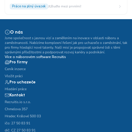
Práce na plný úvazek
Buďte mezi prvními!
O nás
Jsme společnost s jasnou vizí a zaměřením na inovace v oblasti náboru a
zaměstnanosti. Nabízíme komplexní řešení jak pro uchazeče o zaměstnání, tak
pro firmy hledající nové talenty. Naší misí je propojovat správné lidi s těmi
správnými příležitostmi a podporovat rozvoj kariéry a podnikání.
Více o náborovém software Recruitis
Pro firmy
Ceník inzerce
Vložit práci
Pro uchazeče
Hledání práce
Kontakt
Recruitis.io s.r.o.
Chmelova 357
Hradec Králové 500 03
ičo: 27 50 83 91
dič: CZ 27 50 83 91