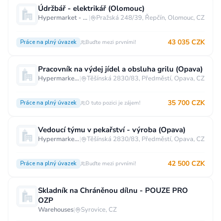
Údržbář - elektrikář (Olomouc)
Hypermarket - Olomouc
|
Pražská 248/39, Řepčín, Olomouc, CZ
43 035 CZK
Práce na plný úvazek
Buďte mezi prvními!
Pracovník na výdej jídel a obsluha grilu (Opava)
Hypermarket - Opava
|
Těšínská 2830/83, Předměstí, Opava, CZ
35 700 CZK
Práce na plný úvazek
O tuto pozici je zájem!
Vedoucí týmu v pekařství - výroba (Opava)
Hypermarket - Opava
|
Těšínská 2830/83, Předměstí, Opava, CZ
42 500 CZK
Práce na plný úvazek
Buďte mezi prvními!
Skladník na Chráněnou dílnu - POUZE PRO
OZP
Warehouses
|
Syrovice, CZ