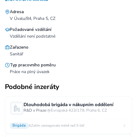
Adresa
V Úvalu/84, Praha 5, CZ
Požadované vzdělání
Vzdělání není podstatné
Zařazeno
Sanitář
Typ pracovního poměru
Práce na plný úvazek
Podobné inzeráty
Dlouhodobá brigáda v nákupním oddělení
R&D v Praze
|
Evropská 423/178, Praha 6, CZ
Brigáda
Zatím zareagovalo méně než 5 lidí