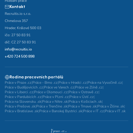
Hledání práce
Kontakt
Recruitis.io s.r.o.
Chmelova 357
Hradec Králové 500 03
ičo: 27 50 83 91
dič: CZ 27 50 83 91
info@recruitis.io
+420 724 500 898
Rodina pracovních portálů
Práce v Praze .cz
|
Práce - Brno .cz
|
Práce v Hradci .cz
|
Práce na Vysočině .cz
|
Práce v Budějovicích .cz
|
Práce ve Varech .cz
|
Práce ve Zlíně .cz
|
Práce v Liberci .cz
|
Práce v Olomouci .cz
|
Práce v Ostravě .cz
|
Práce v Pardubicích .cz
|
Práce v Plzni .cz
|
Práce v Ústí .cz
|
Práca na Slovensku .sk
|
Práca v Nitre .sk
|
Práca v Košiciach .sk
|
Práca v Prešove .sk
|
Práca v Trenčíne .sk
|
Práca v Trnave .sk
|
Práca v Žiline .sk
|
Práca v Bratislave .sk
|
Práca v Banskej Bystrici .sk
|
Práce v IT .cz
|
Práca v IT .sk