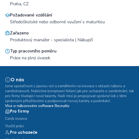
Praha, CZ
Požadované vzdělání
Středoškolské nebo odborné vyučení s maturitou
Zařazeno
Produktový manažer - specialista | Nákupčí
Typ pracovního poměru
Práce na plný úvazek
O nás
Jsme společnost s jasnou vizí a zaměřením na inovace v oblasti náboru a
zaměstnanosti. Nabízíme komplexní řešení jak pro uchazeče o zaměstnání, tak
pro firmy hledající nové talenty. Naší misí je propojovat správné lidi s těmi
správnými příležitostmi a podporovat rozvoj kariéry a podnikání.
Více o náborovém software Recruitis
Pro firmy
Ceník inzerce
Vložit práci
Pro uchazeče