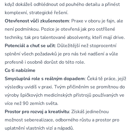
když dokážeš odhlédnout od pouhého detailu a přinést
komplexní, strategické řešení.
Otevřenost vůči zkušenostem
: Praxe v oboru je fajn, ale
není podmínkou. Pozice je otevřená jak pro ostřílené
techniky, tak pro talentované absolventy, kteří mají drive.
Potenciál a chuť se učit
: Důležitější než stoprocentní
splnění všech požadavků je pro nás tvé nadšení a vůle
profesně i osobně dorůst do této role.
Co ti nabízíme
Smysluplná role s reálným dopadem
: Čeká tě práce, jejíž
výsledky uvidíš v praxi. Tvým přičiněním se promítnou do
výroby špičkových medicínských přístrojů používaných ve
více než 90 zemích světa.
Prostor pro rozvoj a kreativitu
: Získáš jedinečnou
možnost seberealizace, odborného růstu a prostor pro
uplatnění vlastních vizí a nápadů.