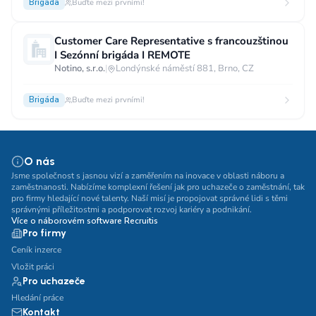
Brigáda
Buďte mezi prvními!
Customer Care Representative s francouzštinou
I Sezónní brigáda I REMOTE
Notino, s.r.o.
|
Londýnské náměstí 881, Brno, CZ
Brigáda
Buďte mezi prvními!
O nás
Jsme společnost s jasnou vizí a zaměřením na inovace v oblasti náboru a
zaměstnanosti. Nabízíme komplexní řešení jak pro uchazeče o zaměstnání, tak
pro firmy hledající nové talenty. Naší misí je propojovat správné lidi s těmi
správnými příležitostmi a podporovat rozvoj kariéry a podnikání.
Více o náborovém software Recruitis
Pro firmy
Ceník inzerce
Vložit práci
Pro uchazeče
Hledání práce
Kontakt