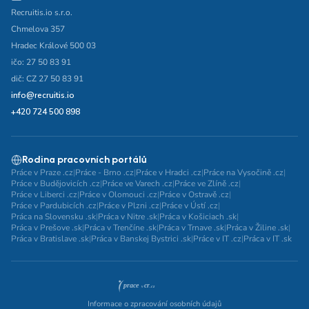
Recruitis.io s.r.o.
Chmelova 357
Hradec Králové 500 03
ičo: 27 50 83 91
dič: CZ 27 50 83 91
info@recruitis.io
+420 724 500 898
Rodina pracovních portálů
Práce v Praze .cz
|
Práce - Brno .cz
|
Práce v Hradci .cz
|
Práce na Vysočině .cz
|
Práce v Budějovicích .cz
|
Práce ve Varech .cz
|
Práce ve Zlíně .cz
|
Práce v Liberci .cz
|
Práce v Olomouci .cz
|
Práce v Ostravě .cz
|
Práce v Pardubicích .cz
|
Práce v Plzni .cz
|
Práce v Ústí .cz
|
Práca na Slovensku .sk
|
Práca v Nitre .sk
|
Práca v Košiciach .sk
|
Práca v Prešove .sk
|
Práca v Trenčíne .sk
|
Práca v Trnave .sk
|
Práca v Žiline .sk
|
Práca v Bratislave .sk
|
Práca v Banskej Bystrici .sk
|
Práce v IT .cz
|
Práca v IT .sk
Informace o zpracování osobních údajů