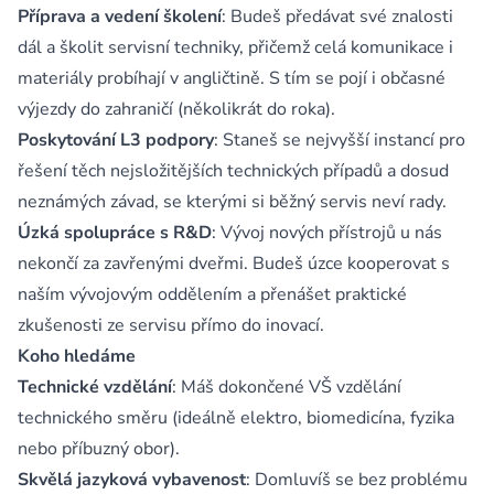
Příprava a vedení školení
: Budeš předávat své znalosti
dál a školit servisní techniky, přičemž celá komunikace i
materiály probíhají v angličtině. S tím se pojí i občasné
výjezdy do zahraničí (několikrát do roka).
Poskytování L3 podpory
: Staneš se nejvyšší instancí pro
řešení těch nejsložitějších technických případů a dosud
neznámých závad, se kterými si běžný servis neví rady.
Úzká spolupráce s R&D
: Vývoj nových přístrojů u nás
nekončí za zavřenými dveřmi. Budeš úzce kooperovat s
naším vývojovým oddělením a přenášet praktické
zkušenosti ze servisu přímo do inovací.
Koho hledáme
Technické vzdělání
: Máš dokončené VŠ vzdělání
technického směru (ideálně elektro, biomedicína, fyzika
nebo příbuzný obor).
Skvělá jazyková vybavenost
: Domluvíš se bez problému