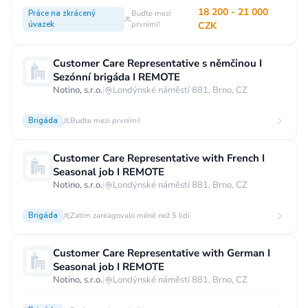
18 200 - 21 000
Práce na zkrácený
Buďte mezi
úvazek
prvními!
CZK
Customer Care Representative s němčinou I
Sezónní brigáda I REMOTE
Notino, s.r.o.
|
Londýnské náměstí 881, Brno, CZ
Brigáda
Buďte mezi prvními!
Customer Care Representative with French I
Seasonal job I REMOTE
Notino, s.r.o.
|
Londýnské náměstí 881, Brno, CZ
Brigáda
Zatím zareagovalo méně než 5 lidí
Customer Care Representative with German I
Seasonal job I REMOTE
Notino, s.r.o.
|
Londýnské náměstí 881, Brno, CZ