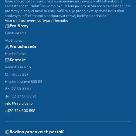
Jsme společnost s jasnou vizí a zaměřením na inovace v oblasti náboru a
zaměstnanosti. Nabízíme komplexní řešení jak pro uchazeče o zaměstnání, tak
pro firmy hledající nové talenty. Naší misí je propojovat správné lidi s těmi
správnými příležitostmi a podporovat rozvoj kariéry a podnikání.
Více o náborovém software Recruitis
Pro firmy
Ceník inzerce
Vložit práci
Pro uchazeče
Hledání práce
Kontakt
Recruitis.io s.r.o.
Chmelova 357
Hradec Králové 500 03
ičo: 27 50 83 91
dič: CZ 27 50 83 91
info@recruitis.io
+420 724 500 898
Rodina pracovních portálů