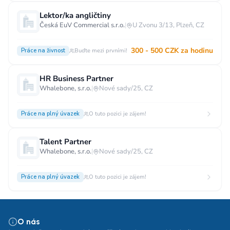
Lektor/ka angličtiny
Česká EuV Commercial s.r.o.
|
U Zvonu 3/13, Plzeň, CZ
300 - 500 CZK za hodinu
Práce na živnost
Buďte mezi prvními!
HR Business Partner
Whalebone, s.r.o.
|
Nové sady/25, CZ
Práce na plný úvazek
O tuto pozici je zájem!
Talent Partner
Whalebone, s.r.o.
|
Nové sady/25, CZ
Práce na plný úvazek
O tuto pozici je zájem!
O nás