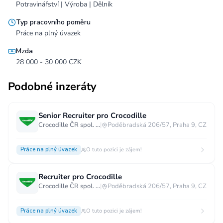
Potravinářství | Výroba | Dělník
Typ pracovního poměru
Práce na plný úvazek
Mzda
28 000 - 30 000 CZK
Podobné inzeráty
Senior Recruiter pro Crocodille
Crocodille ČR spol. s.r.o.
|
Poděbradská 206/57, Praha 9, CZ
Práce na plný úvazek
O tuto pozici je zájem!
Recruiter pro Crocodille
Crocodille ČR spol. s.r.o.
|
Poděbradská 206/57, Praha 9, CZ
Práce na plný úvazek
O tuto pozici je zájem!