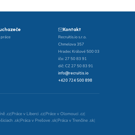
 uchazeče
Kontakt
 práce
Recruitis.io s.r.o.
Chmelova 357
Hradec Králové 500 03
ičo: 27 50 83 91
dič: CZ 27 50 83 91
info@recruitis.io
+420 724 500 898
ně .cz
|
Práce v Liberci .cz
|
Práce v Olomouci .cz
|
šiciach .sk
|
Práca v Prešove .sk
|
Práca v Trenčíne .sk
|