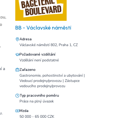
kou,
 o
BB - Václavské náměstí
Adresa
Václavské náměstí 802, Praha 1, CZ
o
Požadované vzdělání
Vzdělání není podstatné
í a
Zařazeno
Gastronomie, pohostinství a ubytování |
Vedoucí prodejny/provozu | Zástupce
vedoucího prodejny/provozu
Typ pracovního poměru
Práce na plný úvazek
Mzda
u.
50 000 - 65 000 CZK