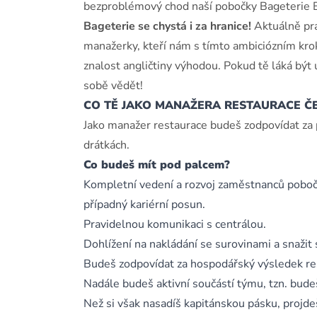
bezproblémový chod naší pobočky Bageterie B
Bageterie se chystá i za hranice!
Aktuálně pra
manažerky, kteří nám s tímto ambiciózním kro
znalost angličtiny výhodou. Pokud tě láká být
sobě vědět!
CO TĚ JAKO MANAŽERA RESTAURACE Č
Jako manažer restaurace budeš zodpovídat za p
drátkách.
Co budeš mít pod palcem?
Kompletní vedení a rozvoj zaměstnanců pobočky
případný kariérní posun.
Pravidelnou komunikaci s centrálou.
Dohlížení na nakládání se surovinami a snažit
Budeš zodpovídat za hospodářský výsledek re
Nadále budeš aktivní součástí týmu, tzn. bude
Než si však nasadíš kapitánskou pásku, projdeš