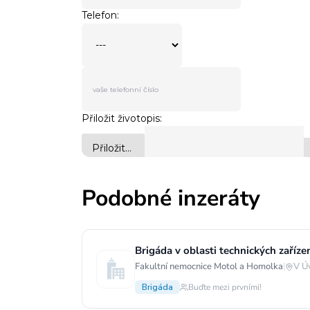
Podobné inzeráty
Brigáda v oblasti technických zaříz
Fakultní nemocnice Motol a Homolka
|
V Ú
Brigáda
Buďte mezi prvními!