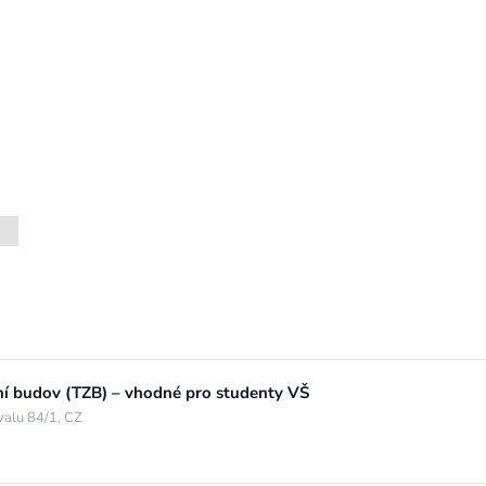
ení budov (TZB) – vhodné pro studenty VŠ
valu 84/1, CZ