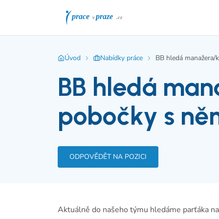
Úvod
Nabídky práce
BB hledá manažera/k
BB hledá man
pobočky s ně
ODPOVĚDĚT NA POZICI
Aktuálně do našeho týmu hledáme parťáka na p