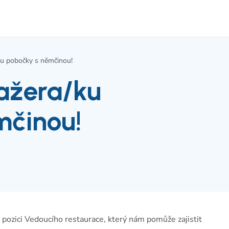
u pobočky s němčinou!
ažera/ku
mčinou!
ozici Vedoucího restaurace, který nám pomůže zajistit