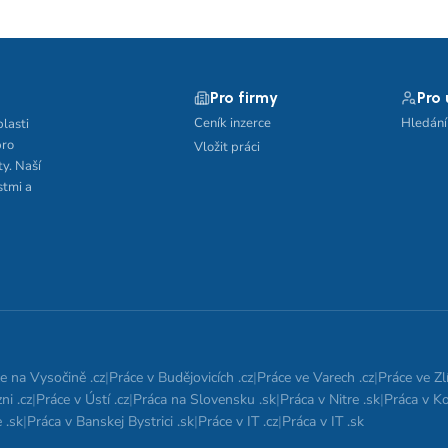
Pro firmy
Pro
Ceník inzerce
Hledání
blasti
pro
Vložit práci
ty. Naší
stmi a
e na Vysočině .cz
|
Práce v Budějovicích .cz
|
Práce ve Varech .cz
|
Práce ve Zlí
ni .cz
|
Práce v Ústí .cz
|
Práca na Slovensku .sk
|
Práca v Nitre .sk
|
Práca v Ko
 .sk
|
Práca v Banskej Bystrici .sk
|
Práce v IT .cz
|
Práca v IT .sk