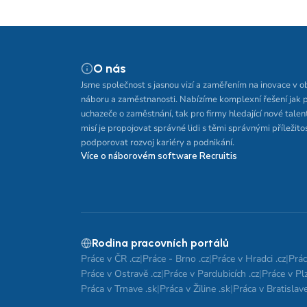
O nás
Jsme společnost s jasnou vizí a zaměřením na inovace v o
náboru a zaměstnanosti. Nabízíme komplexní řešení jak 
uchazeče o zaměstnání, tak pro firmy hledající nové talen
misí je propojovat správné lidi s těmi správnými příležito
podporovat rozvoj kariéry a podnikání.
Více o náborovém software Recruitis
Rodina pracovních portálů
Práce v ČR .cz
|
Práce - Brno .cz
|
Práce v Hradci .cz
|
Prác
Práce v Ostravě .cz
|
Práce v Pardubicích .cz
|
Práce v Plz
Práca v Trnave .sk
|
Práca v Žiline .sk
|
Práca v Bratislave