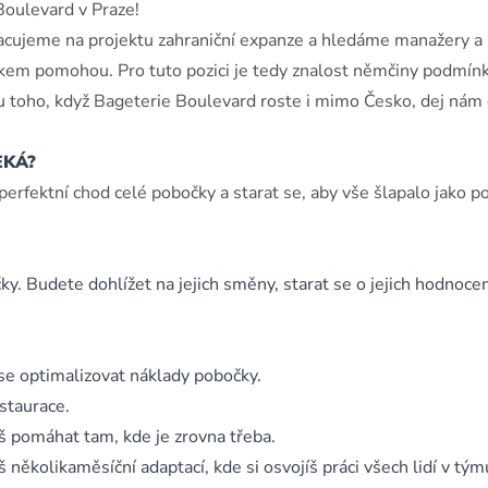
oulevard v Praze!
cujeme na projektu zahraniční expanze a hledáme manažery a
kem pomohou. Pro tuto pozici je tedy znalost němčiny podmín
 u toho, když Bageterie Boulevard roste i mimo Česko, dej nám
EKÁ?
erfektní chod celé pobočky a starat se, aby vše šlapalo jako p
. Budete dohlížet na jejich směny, starat se o jejich hodnocen
 se optimalizovat náklady pobočky.
staurace.
š pomáhat tam, kde je zrovna třeba.
 několikaměsíční adaptací, kde si osvojíš práci všech lidí v tým