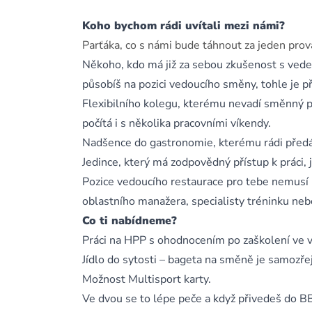
Koho bychom rádi uvítali mezi námi?
Parťáka, co s námi bude táhnout za jeden prov
Někoho, kdo má již za sebou zkušenost s vede
působíš na pozici vedoucího směny, tohle je př
Flexibilního kolegu, kterému nevadí směnný
počítá i s několika pracovními víkendy.
Nadšence do gastronomie, kterému rádi pře
Jedince, který má zodpovědný přístup k práci, 
Pozice vedoucího restaurace pro tebe nemusí 
oblastního manažera, specialisty tréninku nebo
Co ti nabídneme?
Práci na HPP s ohodnocením po zaškolení ve 
Jídlo do sytosti – bageta na směně je samozře
Možnost Multisport karty.
Ve dvou se to lépe peče a když přivedeš do BB 