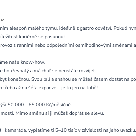
az.
ním alespoň malého týmu, ideálně z gastro odvětví. Pokud nyn
íležitost kariérně se posunout.
 provoz s ranními nebo odpoledními osmihodinovými směnami a
dáme naše know-how.
je houževnatý a má chuť se neustále rozvíjet.
být konečnou. Svou pílí a snahou se můžeš časem dostat na poz
 třeba až na šéfa expanze – je to jen na tobě!
výši 50 000 - 65 000 Kč/měsíčně.
jmostí. Mimo směnu si ji můžeš dopřát se slevu.
i kamaráda, vyplatíme ti 5–10 tisíc v závislosti na jeho úvazku