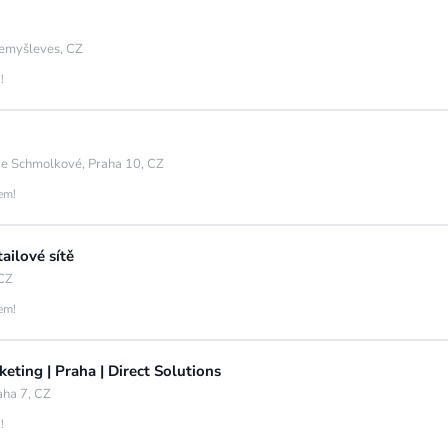
emyšleves, CZ
!
ie Schmolkové, Praha 10, CZ
jem!
ailové sítě
 CZ
jem!
eting | Praha | Direct Solutions
aha 7, CZ
!