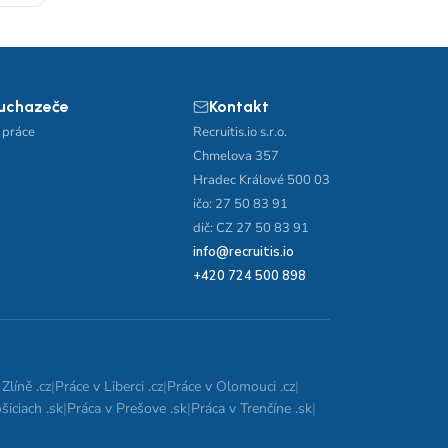
 uchazeče
Kontakt
 práce
Recruitis.io s.r.o.
Chmelova 357
Hradec Králové 500 03
ičo: 27 50 83 91
dič: CZ 27 50 83 91
info@recruitis.io
+420 724 500 898
Zlíně .cz
|
Práce v Liberci .cz
|
Práce v Olomouci .cz
|
šiciach .sk
|
Práca v Prešove .sk
|
Práca v Trenčíne .sk
|