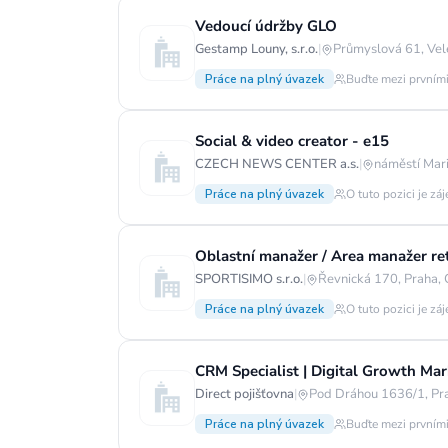
Vedoucí údržby GLO
Gestamp Louny, s.r.o.
|
Průmyslová 61, Vel
Práce na plný úvazek
Buďte mezi prvními
Social & video creator - e15
CZECH NEWS CENTER a.s.
|
náměstí Mar
Práce na plný úvazek
O tuto pozici je zá
Oblastní manažer / Area manažer ret
SPORTISIMO s.r.o.
|
Řevnická 170, Praha,
Práce na plný úvazek
O tuto pozici je zá
CRM Specialist | Digital Growth Mark
Direct pojišťovna
|
Pod Dráhou 1636/1, Pr
Práce na plný úvazek
Buďte mezi prvními