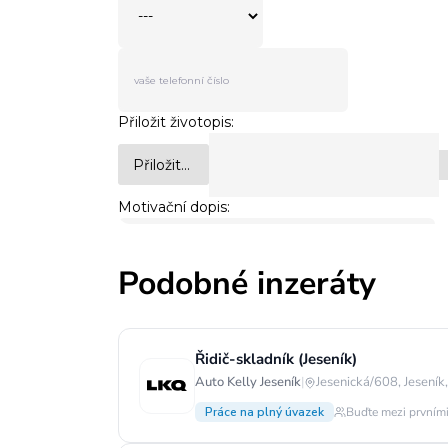
Podobné inzeráty
Řidič-skladník (Jeseník)
Auto Kelly Jeseník
|
Jesenická/608, Jeseník
Práce na plný úvazek
Buďte mezi prvními