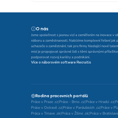
O nás
Jsme společnost s jasnou vizí a zaměřením na inovace v o
náboru a zaměstnanosti. Nabízíme komplexní řešení jak 
uchazeče o zaměstnání, tak pro firmy hledající nové talen
misí je propojovat správné lidi s těmi správnými příležito
podporovat rozvoj kariéry a podnikání.
Více o náborovém software Recruitis
Rodina pracovních portálů
Práce v Praze .cz
|
Práce - Brno .cz
|
Práce v Hradci .cz
|
P
Práce v Ostravě .cz
|
Práce v Pardubicích .cz
|
Práce v Plz
Práca v Trnave .sk
|
Práca v Žiline .sk
|
Práca v Bratislave