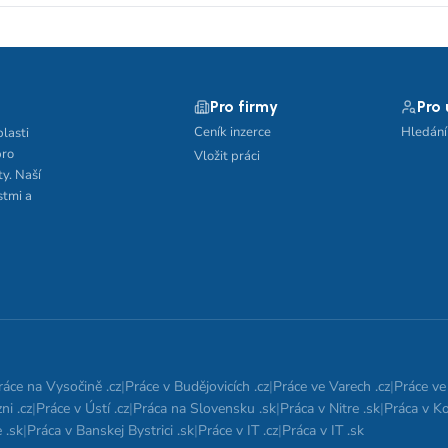
Pro firmy
Pro
Ceník inzerce
Hledání
blasti
pro
Vložit práci
ty. Naší
stmi a
ráce na Vysočině .cz
|
Práce v Budějovicích .cz
|
Práce ve Varech .cz
|
Práce ve 
ni .cz
|
Práce v Ústí .cz
|
Práca na Slovensku .sk
|
Práca v Nitre .sk
|
Práca v Ko
 .sk
|
Práca v Banskej Bystrici .sk
|
Práce v IT .cz
|
Práca v IT .sk