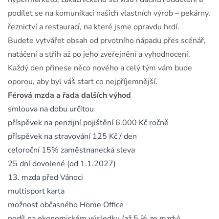
podílet se na komunikaci našich vlastních výrob – pekárny,
řeznictví a restaurací, na které jsme opravdu hrdí.
Budete vytvářet obsah od prvotního nápadu přes scénář,
natáčení a střih až po jeho zveřejnění a vyhodnocení.
Každý den přinese něco nového a celý tým vám bude
oporou, aby byl váš start co nejpříjemnější.
Férová mzda a řada dalších výhod
smlouva na dobu určitou
příspěvek na penzijní pojištění 6.000 Kč ročně
příspěvek na stravování 125 Kč / den
celoroční 15% zaměstnanecká sleva
25 dní dovolené (od 1.1.2027)
13. mzda před Vánoci
multisport karta
možnost občasného Home Office
podíl na ekonomickém výsledku (až 5 % ze mzdy)