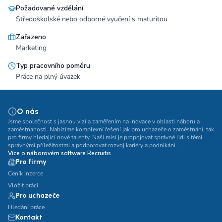
Požadované vzdělání
Středoškolské nebo odborné vyučení s maturitou
Zařazeno
Marketing
Typ pracovního poměru
Práce na plný úvazek
O nás
Jsme společnost s jasnou vizí a zaměřením na inovace v oblasti náboru a
zaměstnanosti. Nabízíme komplexní řešení jak pro uchazeče o zaměstnání, tak
pro firmy hledající nové talenty. Naší misí je propojovat správné lidi s těmi
správnými příležitostmi a podporovat rozvoj kariéry a podnikání.
Více o náborovém software Recruitis
Pro firmy
Ceník inzerce
Vložit práci
Pro uchazeče
Hledání práce
Kontakt