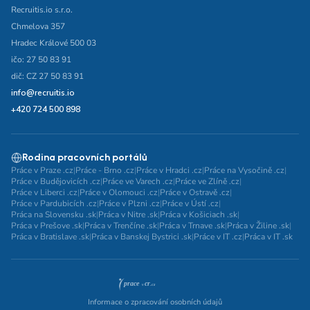
Recruitis.io s.r.o.
Chmelova 357
Hradec Králové 500 03
ičo: 27 50 83 91
dič: CZ 27 50 83 91
info@recruitis.io
+420 724 500 898
Rodina pracovních portálů
Práce v Praze .cz
|
Práce - Brno .cz
|
Práce v Hradci .cz
|
Práce na Vysočině .cz
|
Práce v Budějovicích .cz
|
Práce ve Varech .cz
|
Práce ve Zlíně .cz
|
Práce v Liberci .cz
|
Práce v Olomouci .cz
|
Práce v Ostravě .cz
|
Práce v Pardubicích .cz
|
Práce v Plzni .cz
|
Práce v Ústí .cz
|
Práca na Slovensku .sk
|
Práca v Nitre .sk
|
Práca v Košiciach .sk
|
Práca v Prešove .sk
|
Práca v Trenčíne .sk
|
Práca v Trnave .sk
|
Práca v Žiline .sk
|
Práca v Bratislave .sk
|
Práca v Banskej Bystrici .sk
|
Práce v IT .cz
|
Práca v IT .sk
Informace o zpracování osobních údajů