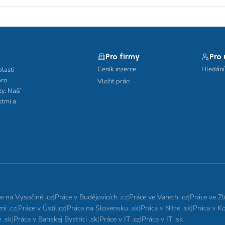
Pro firmy
Pro
Ceník inzerce
Hledání
blasti
pro
Vložit práci
ty. Naší
stmi a
e na Vysočině .cz
|
Práce v Budějovicích .cz
|
Práce ve Varech .cz
|
Práce ve Zlí
ni .cz
|
Práce v Ústí .cz
|
Práca na Slovensku .sk
|
Práca v Nitre .sk
|
Práca v Ko
 .sk
|
Práca v Banskej Bystrici .sk
|
Práce v IT .cz
|
Práca v IT .sk