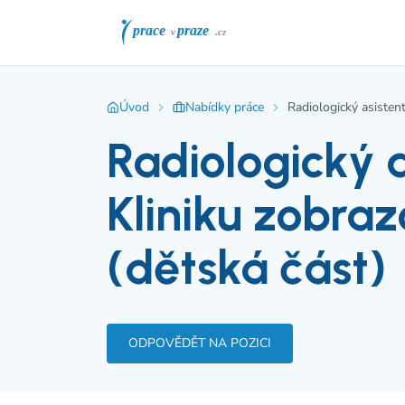
Úvod
Nabídky práce
Radiologický asisten
Radiologický a
Kliniku zobra
(dětská část)
ODPOVĚDĚT NA POZICI