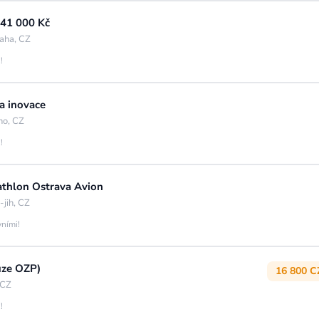
 41 000 Kč
raha, CZ
!
a inovace
no, CZ
!
cathlon Ostrava Avion
jih, CZ
vními!
uze OZP)
16 800 C
 CZ
!