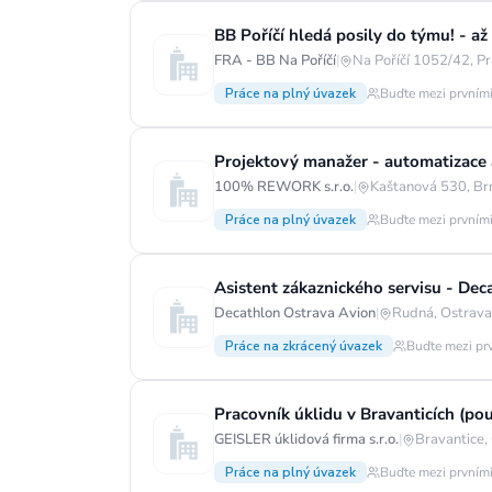
BB Poříčí hledá posily do týmu! - až
FRA - BB Na Poříčí
|
Na Poříčí 1052/42, P
Práce na plný úvazek
Buďte mezi prvními
Projektový manažer - automatizace 
100% REWORK s.r.o.
|
Kaštanová 530, Br
Práce na plný úvazek
Buďte mezi prvními
Asistent zákaznického servisu - De
Decathlon Ostrava Avion
|
Rudná, Ostrava-
Práce na zkrácený úvazek
Buďte mezi pr
Pracovník úklidu v Bravanticích (po
GEISLER úklidová firma s.r.o.
|
Bravantice,
Práce na plný úvazek
Buďte mezi prvními