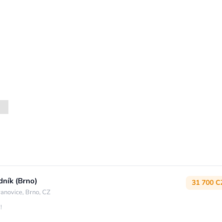
dník (Brno)
31 700 C
anovice, Brno, CZ
!