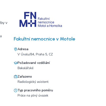
žby v
 u
Fakultní nemocnice v Motole
Adresa
V Úvalu/84, Praha 5, CZ
Požadované vzdělání
Bakalářské
Zařazeno
Radiologický asistent
Typ pracovního poměru
Práce na plný úvazek