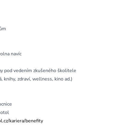
tům
olna navíc
gy pod vedením zkušeného školitele
 knihy, zdraví, wellness, kino ad.)
ocnice
otol
.cz/kariera/benefity