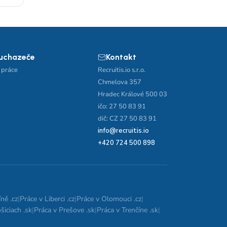
 uchazeče
Kontakt
 práce
Recruitis.io s.r.o.
Chmelova 357
Hradec Králové 500 03
ičo: 27 50 83 91
dič: CZ 27 50 83 91
info@recruitis.io
+420 724 500 898
ně .cz
|
Práce v Liberci .cz
|
Práce v Olomouci .cz
|
šiciach .sk
|
Práca v Prešove .sk
|
Práca v Trenčíne .sk
|