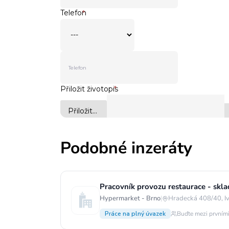
Podobné inzeráty
Pracovník provozu restaurace - skla
Hypermarket - Brno
|
Hradecká 408/40, Iv
Práce na plný úvazek
Buďte mezi prvními